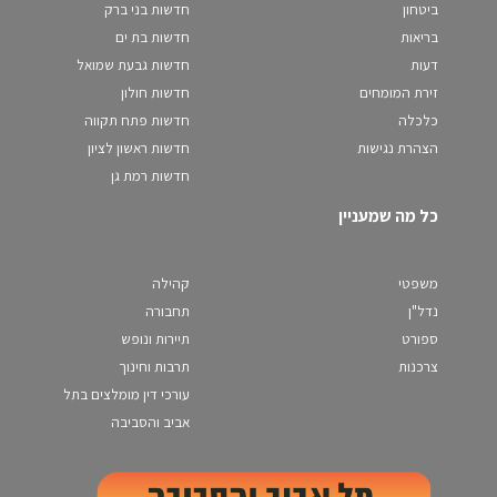
ביטחון
חדשות בני ברק
בריאות
חדשות בת ים
דעות
חדשות גבעת שמואל
זירת המומחים
חדשות חולון
כלכלה
חדשות פתח תקווה
הצהרת נגישות
חדשות ראשון לציון
חדשות רמת גן
כל מה שמעניין
משפטי
קהילה
נדל"ן
תחבורה
ספורט
תיירות ונופש
צרכנות
תרבות וחינוך
עורכי דין מומלצים בתל
אביב והסביבה