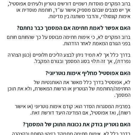
ברוב המקרים מוסדות רשמיים דורשים נוטריון ולעיתים אפוסטיל,
אך יש מצבים שבהם מספיק אישור עו״ד, חותמת מוסדית או
אימות קונסולרי, והדבר משתנה בין מדינות.
האם אפשר לאמת חתימה אם המסמך כבר נחתם?
ברוב המקרים לא, כי אימות חתימה מבוסס על כך שהחותם חותם
בפני הגורם המאמת לאחר הזדהות.
בדרך כלל אך לא תמיד ניתן לבצע הליכים חלופיים (כגון הצהרה
נפרדת), אך זה תלוי בסוג המסמך ובגורם המקבל.
האם אפוסטיל מחליף אימות נוטריוני?
לא, אפוסטיל בדרך כלל מאשר את האותנטיות של
החתימה/החותמת של הנוטריון או הרשות המאשרת, ולא את תוכן
המסמך.
במרבית המסגרות הסדר הוא: קודם אימות נוטריוני (או אישור
רשות), ואז אפוסטיל, אם המדינה היעד דורשת זאת.
האם נוטריון בודק את נכונות התוכן של המסמך?
בדרך כלל לא, אימות חתימה מתמקד בזיהוי החותם ובהצהרה