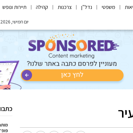
אות
משפטי
נדל"ן
צרכנות
קהילה
תיירות ונופש
יום חמישי, 06.08.2026
יר
כתבות
פופ־