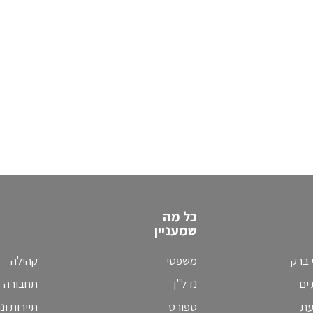
כל מה
שמעניין
 ברק
משפטי
קהילה
ים
נדל"ן
תחבורה
עת
ספורט
תיירות ונ