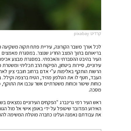
קרדיט: pixabay
לכל אורך משבר הקורונה, עיריית פתח תקוה משקיעה מ
בריאותם בתוך המצב החריג שנוצר. במסגרת מאמצים א
העיר בהיבט ההסברתי והאכפתי. במסגרת מבצע אכיפה נ
עירוניים, סיירות ביטחון, הפיקוח הרב תכליתי ומשטרת
הרשות הותקף באלימות ע"י אדם ברחוב חובבי ציון לא
העבד, חטף לו את הטלפון מהיד, הטיח ברצפה וקילל. 
כוחות שיטור וכוחות משטרתיים אשר עכבו את התוקף, כ
מסכה.
ראש העיר רמי גרינברג "הפקחים העירוניים נמצאים בשט
האירוע המדובר שיטופל על ידי באופן אישי אל מול הגור
את עבודתם נאמנה ועלינו כחברה מוטלת המשימה להוקי