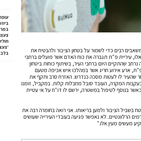
עופר 
ביוז
במרכ
צעצו
חולי
שאבים רבים כדי לשמור על בטחון הציבור ולהבטיח את
בלבד
לו, עיריית פ"ת תגברה את כוח האדם אשר פועלים ברחבי
רחב שהתקיים היום ברחבי העיר, בשיתוף כוחות ביטחון
 פ"ת, ארע אירוע חריג אשר במהלכו איש אכיפה מטעם
חר שהעיר לו לעטות מסכה כנדרש. האזרח סרב ותקף את
בעקבות המקרה, העובד סובל מחבלות קלות. במקביל, זומנו
אשר בנוסף לטיפול במשטרה, ירשם לו דו"ח על אי עטיית
ח בשביל הציבור ולמען בריאותו. אני רואה בחומרה רבה את
מים הרלוונטיים. לא נאפשר פגיעה בעובדי העירייה שעושים
ע מעשים מעין אלו."