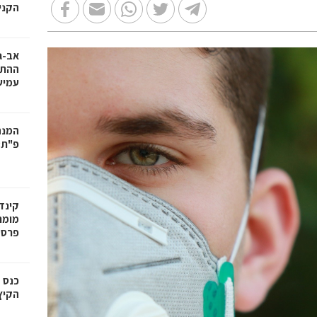
הקניו
אב-ג
ההתח
עמיש
המנה
פ"ת:
קינד
מומח
פרס
כנס 
הקיץ