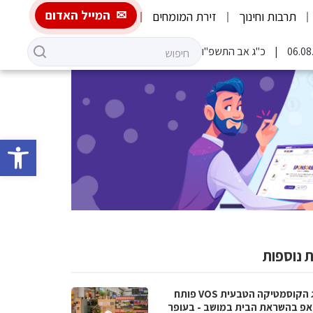
המייל האדום
תרבות וחינוך
זירת המומחים
כ"ג אב התשפ"ו
פתח סרגל 
 נוספות
מותג הקוסמטיקה הטבעית VOS פותח
אפ בהשראת הבית במושב - בעופר