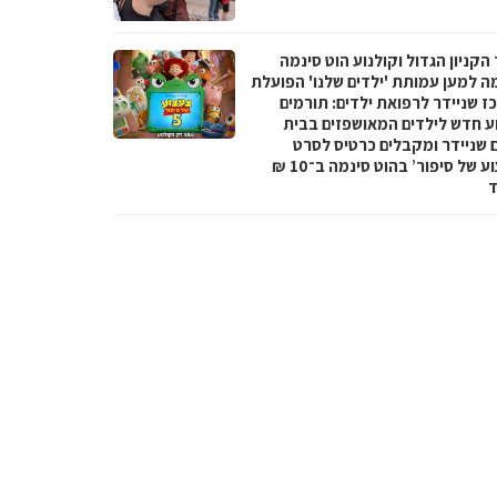
הקניון הגדול וקולנוע הוט סינמה
מה למען עמותת 'ילדים שלנו' הפועלת
ז שניידר לרפואת ילדים: תורמים
ע חדש לילדים המאושפזים בבית
ם שניידר ומקבלים כרטיס לסרט
‘צעצוע של סיפור’ בהוט סינמה ב־10 ₪