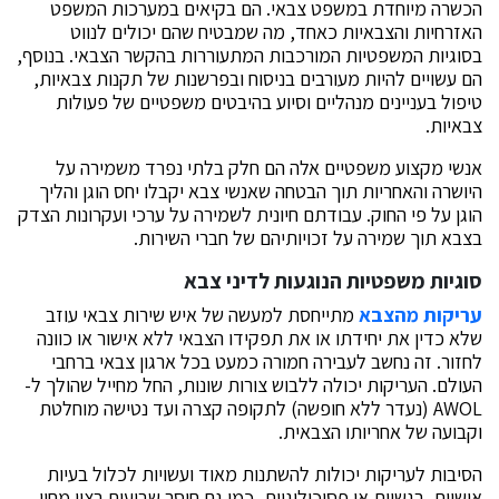
הכשרה מיוחדת במשפט צבאי. הם בקיאים במערכות המשפט
האזרחיות והצבאיות כאחד, מה שמבטיח שהם יכולים לנווט
בסוגיות המשפטיות המורכבות המתעוררות בהקשר הצבאי. בנוסף,
הם עשויים להיות מעורבים בניסוח ובפרשנות של תקנות צבאיות,
טיפול בעניינים מנהליים וסיוע בהיבטים משפטיים של פעולות
צבאיות.
אנשי מקצוע משפטיים אלה הם חלק בלתי נפרד משמירה על
היושרה והאחריות תוך הבטחה שאנשי צבא יקבלו יחס הוגן והליך
הוגן על פי החוק. עבודתם חיונית לשמירה על ערכי ועקרונות הצדק
בצבא תוך שמירה על זכויותיהם של חברי השירות.
סוגיות משפטיות הנוגעות לדיני צבא
עריקות מהצבא
מתייחסת למעשה של איש שירות צבאי עוזב
שלא כדין את יחידתו או את תפקידו הצבאי ללא אישור או כוונה
לחזור. זה נחשב לעבירה חמורה כמעט בכל ארגון צבאי ברחבי
העולם. העריקות יכולה ללבוש צורות שונות, החל מחייל שהולך ל-
AWOL (נעדר ללא חופשה) לתקופה קצרה ועד נטישה מוחלטת
וקבועה של אחריותו הצבאית.
הסיבות לעריקות יכולות להשתנות מאוד ועשויות לכלול בעיות
אישיות, רגשיות או פסיכולוגיות, כמו גם חוסר שביעות רצון מחיי