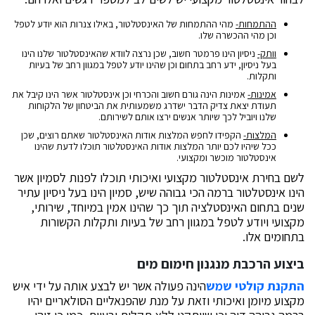
ההתמחות-
מהי ההתמחות של האינסטלטור, באילו צנרות הוא יודע לטפל
וכן מהי ההכשרה שלו.
וותק-
ניסיון הינו פרמטר חשוב, שכן נרצה לוודא שהאינסטלטור שלנו הינו
בעל ניסיון, ידע רחב בתחום וכן שהינו יודע לטפל במגוון רחב של בעיות
ותקלות.
אמינות-
אמינות הינה גורם חשוב והכרחי וכן אינסטלטור אשר הינו קיבל את
תעודת יצאת צדיק הדבר ישדרג משמעותית את הביטחון של הלקוחות
שלנו ויוביל לכך שיותר אנשים ירצו אותם לשירותם.
המלצות-
הקפידו לחפש המלצות אודות האינסטלטור שאתם רוצים, שכן
ככל שיהיו לכם יותר המלצות אודות האינסטלטור תוכלו לדעת שהינו
אינסטלטור מוכשר ומקצועי.
לשם בחירת אינסטלטור מקצועי ואיכותי תוכלו לפנות לסמיון אשר
הינו אינסטלטור ברמה הכי גבוהה שיש, סמיון הינו בעל ניסיון עתיר
שנים בתחום האינסטלציה תוך כך שהינו אמין במיוחד, שירותי,
מקצועי ויודע לטפל במגוון רחב של בעיות ותקלות הקשורות
בתחומים אלו.
ביצוע הרכבת מנגנון חימום מים
התקנת קולטי שמש
הינה פעולה אשר יש לבצע אותה על ידי איש
מקצוע מיומן ואיכותי וזאת על מנת שהפנאליים הסולאריים יהיו