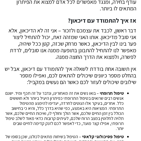
עודף בחירה, ומנגד מאפשרים לכל אדם למצוא את הפיתרון
המתאים לו ביותר.
אז איך להתמודד עם דיכאון?
דבר ראשון, לכבד את עצמכם ולזכור – אני זה לא הדיכאון, אלא
אני סובל מדיכאון. אותו האני שמזהה זאת, יכול להתחיל ליצור
פער בינו לבין הדיכאון, כאשר מרחק שכזה, קטן ככל שיהיה,
מאפשר לנו להתחיל להתבונן בתופעה ממנה אנו סובלים, לרדת
לפשרה, ולמצוא את הדרך החוצה ממנה.
אין תשובה אחת בודדת לשאלה איך להתמודד עם דיכאון, אבל יש
בהחלט מספר כיוונים שיכולים להתאים לכם, ואפילו מספר
שילובים שיכולים לעזור לכם כאשר הם נעשים במקביל:
טיפול תרופתי
– בואו נשים את זה מאחורינו, ונדבר על זה תכף ומיד. ישנם
אנשים רבים שרואים בטיפול התרופתי כפיתרון היעיל ביותר ולא חוששים
כלל. אחרים, בעיקר אלו הנוטים לחרדה, יעדיפו להימנע מהטיפול
התרופתי. המציאות היא באמצע, כפי שהיא בדרך כלל, והיא כי בחישוב
הכולל בין זמן החיים שלכם, אשר הולך וחולף לו, ואיכות החיים שלכם, אשר
תלויה לחלוטין במצב הרוח שלכם, לעיתים קרובות כדאי מאוד לשלב טיפול
תרופתי, אפילו קצר מועד, כדי לאפשר לכם לזנק קדימה לחיים טובים
יותר.
טיפול פסיכולוגי קלאסי
– הטיפול בשיחות מתאים לכולנו, שכן בסופו של