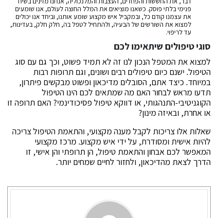
דבר, את החששות והפחדים, העצבות והמלנכוליה, אנחנו מזינים בשיח
פנימי בלתי פוסק. כשאנו מוציאים את המלל החוצה לעולם, אנו שומעים
את עצמנו קודם כל, ובמקביל איש מקצוע שומע אותנו, וביחד אנו יכולים
למצוא את השורשים של הבעיה, ולהתחיל לטפל בה, חלק חלק, בעדינות,
עד לריפוי.
סוגי טיפולים שיתאימו לכם
למצוא את המטפל הנכון לנו זה לא תמיד פשוט, וכך גם עם סוג
הטיפול. ישנם כיום טיפולים רבים ושונים, וגם תרופות רבות
במיוחד. כיצד אתם, הסובלים מדיכאון ופשוט מבקשים פיתרון,
תדעו מראש לבחור האם מה שמתאים לכם הינו הטיפול
הקוגניטיבי-התנהגותי, או דווקא טיפול פסיכודינמי? האם תרופה זו
או אחרת, ובאיזה מינון?
שאלות אלו צריכות לקבל מענה מקצועי, והתאמת הטיפול צריכה
להיות אישית ומסודרת, על ידי איש מקצוע. מרכז מקצועי
המאפשר לכם אבחון והתאמת טיפול, הן תרופתי והן אישי, זו
הדרך לצאת מהדיכאון, ולחזור לחיים שמחים יותר.