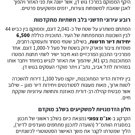
היקף הממוקם במרכז גוש דן, אשר ישנה את פני האזור ויהפוך
לאבן שואבת למשפחות צעירות, יזמים ומשקיעים פרטיים.
רובע עירוני חדשני בלב תשתיות מתקדמות
המתחם משתרע על שטח של כ-2,041 דונם, וממוקם בין כביש 44
לבין השכונות המתפתחות של העיר. התוכנית כוללת
6,500
יחידות דיור חדשות
, בשילוב שטחי מסחר ותעסוקה רחבים,
מוסדות ציבור ופארק ירוק בשטח של מעל ל-1,000 דונם. אחד
ממרכיבי התכנון המרכזיים הוא חיבור ישיר לשתי תחנות המטרו
המתוכננות בקו M1, שיהפוך את האזור לנגיש במיוחד ויחבר אותו
במהירות לתל אביב, נתב״ג ויתר מוקדי העסקים בגוש דן.
בין יחידות הדיור המתוכננות, יוקצו מעל 1,100 דירות להשכרה
לטווח ארוך, מאות מעונות לסטודנטים ויחידות דיור מוגן – שילוב
אשר מבטיח קהילה רב-דורית מאוזנת ותחושת עירוניות שוקקת
חיים.
חלון הזדמנויות למשקיעים בשלב מוקדם
הקרקע ב-
אנ״מ צפוני
נמצאת כיום בשלב ראשוני של תכנון
במסגרת הוותמ״ל (הוועדה לתכנון מתחמים מועדפים לדיור),
הליך שמטרתו לקצר את משך האישור הסטטוטורי לכשנתיים