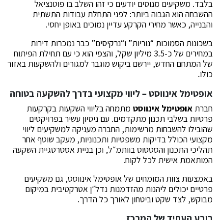
בלבד. משקיעים מנוסים יודעים כי זהו השלב בו פוטנציאל
ההשבחה הוא הגבוה ביותר: לפני התחלת עבודות התשתית
והבנייה, כאשר מחירי הקרקע עדיין נמוכים באופן יחסי.
בשכונות הסמוכות “נוריות” ו“נרקיסים” כבר נמכרות דירות
במחירים של כ-3.5 מיליון שקל, והצפי הוא כי עם תחילת הפיתוח
של המתחם החדש, יירשם ביקוש מוגבר למגורים ולהשקעות באזור
כולו.
אופטימל אינווסט – ליווי מקצועי בדרך להשקעה בטוחה
חברת
אופטימל אינווסט
מתמחה בליווי השקעות בקרקעות
פרטיות בשלבי תכנון מתקדמים. עם ניסיון עשיר בפרויקטים
שהובילו להשבחות מרשימות, החברה מעניקה למשקיעים ליווי
מקצועי הכולל בדיקות משפטיות ותכנוניות, מעקב שוטף אחר
תהליכי התכנון והסטטוס בוותמ״ל, וכן בניית אסטרטגיית השקעה
המותאמת אישית לכל לקוח.
באמצעות צוות המומחים של אופטימל אינווסט, גם משקיעים
פרטיים יכולים ליהנות מהזדמנות נדל״ן אטרקטיבית במיקום
מבוקש, לצד שקט וביטחון לאורך כל הדרך.
רובע העתיד של המרכז