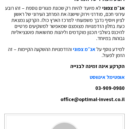
אנ״מ צפוני
לא מיועד להיות רק שכונת מגורים נוספת – זהו רובע
עירוני חכם, מודרני וירוק שישנה את המרחב העירוני של ראשון
לציון ויוסיף נדבך משמעותי למרכז הארץ כולו. הקרקע נמצאת
כעת בחלון הזדמנויות מצומצם שמאפשר למשקיעים פרטיים
להיכנס בשלבי תכנון מוקדמים וליהנות מתשואות פוטנציאליות
גבוהות במיוחד.
למידע נוסף על
אנ״מ צפוני
והזדמנויות ההשקעה הקיימות – זה
הזמן לפעול.
הקרקע אינה זמינה לבנייה
אופטימל אינווסט
03-909-0980
office@optimal-invest.co.il