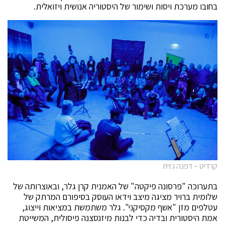
בחובו מערכת ויסות ושימור של היסטוריה אנושית ויזואלית.
קרדיט – דפנה גזית
בתערוכה "פרסונה פיקטה" של האמנית קרן גלר, ובאוצרותה של
שלומית ברויר מציגה מיצב וידאו העוסק בסיפורם המרתק של
עטלפים מזן "אשף מקסיקני". גלר משתמשת במציאות וייצוג,
אמת היסטורית ובדיה כדי לבנות מיזנסצנה פיסולית, המשייטת