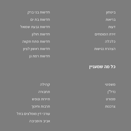
ביטחון
חדשות בני ברק
בריאות
חדשות בת ים
דעות
חדשות גבעת שמואל
זירת המומחים
חדשות חולון
כלכלה
חדשות פתח תקווה
הצהרת נגישות
חדשות ראשון לציון
חדשות רמת גן
כל מה שמעניין
משפטי
קהילה
נדל"ן
תחבורה
ספורט
תיירות ונופש
צרכנות
תרבות וחינוך
עורכי דין מומלצים בתל
אביב והסביבה