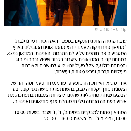
קרדיט – דפנה גזית
ערב הפתיחה החגיגי התקיים במעמד ראש העיר, רמי גרינברג
"מוזיאון פתח תקוה לאמנות הוא מהמוזאונים המובילים בארץ
המטביעים את חותמם על עולם התרבות והאמנות. המוזאון נמצא
במתחם קריית המוזיאונים שיעבור בקרוב שיפוץ נרחב ומיתוג,
והמתחם כולו על שלל פעילויותיו יציע לתושבים ולאורחים
פעילויות תרבות ופנאי מגוונות ועשירות".
אחד משיאי האירוע היה מופע פרפורמנס חד פעמי ומהדהד של
האמנית מורן ויקטוריה סבג, בהשתתפות חמישה נגני קונטרבס
שביצעו יצירות מוזיקליות שהגיבו ליצירות האמנות בתערוכה. את
אירוע הפתיחה הנחתה נילי חי מנהלת אגף מוזיאונים ואמנויות.
המוזיאון פתוח למבקרים בימים ב', ד', ו' ושבת בשעות 10:00 –
14:00, ובימים ג' ו-ה' בשעות 16:00 – 20:00