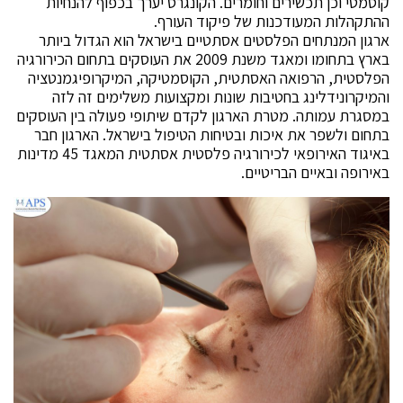
קוסמטי וכן תכשירים וחומרים. הקונגרס יערך בכפוף להנחיות
ההתקהלות המעודכנות של פיקוד העורף.
ארגון המנתחים הפלסטים אסתטיים בישראל הוא הגדול ביותר
בארץ בתחומו ומאגד משנת 2009 את העוסקים בתחום הכירורגיה
הפלסטית, הרפואה האסתטית, הקוסמטיקה, המיקרופיגמנטציה
והמיקרונידלינג בחטיבות שונות ומקצועות משלימים זה לזה
במסגרת עמותה. מטרת הארגון לקדם שיתופי פעולה בין העוסקים
בתחום ולשפר את איכות ובטיחות הטיפול בישראל. הארגון חבר
באיגוד האירופאי לכירורגיה פלסטית אסתטית המאגד 45 מדינות
באירופה ובאיים הבריטיים.