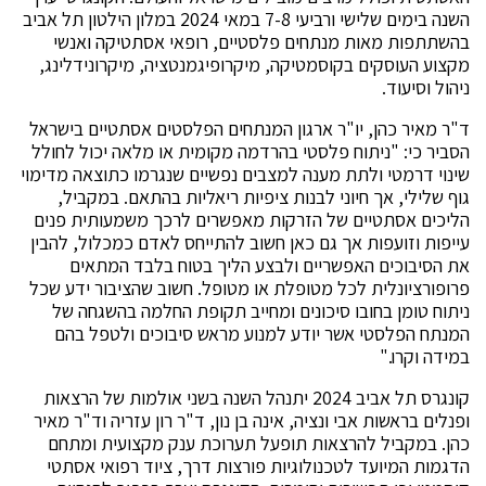
השנה בימים שלישי ורביעי 7-8 במאי 2024 במלון הילטון תל אביב
בהשתתפות מאות מנתחים פלסטיים, רופאי אסתטיקה ואנשי
מקצוע העוסקים בקוסמטיקה, מיקרופיגמנטציה, מיקרונידלינג,
ניהול וסיעוד.
ד"ר מאיר כהן, יו"ר ארגון המנתחים הפלסטים אסתטיים בישראל
הסביר כי: "ניתוח פלסטי בהרדמה מקומית או מלאה יכול לחולל
שינוי דרמטי ולתת מענה למצבים נפשיים שנגרמו כתוצאה מדימוי
גוף שלילי, אך חיוני לבנות ציפיות ריאליות בהתאם. במקביל,
הליכים אסתטיים של הזרקות מאפשרים לרכך משמעותית פנים
עייפות וזועפות אך גם כאן חשוב להתייחס לאדם כמכלול, להבין
את הסיבוכים האפשריים ולבצע הליך בטוח בלבד המתאים
פרופורציונלית לכל מטופלת או מטופל. חשוב שהציבור ידע שכל
ניתוח טומן בחובו סיכונים ומחייב תקופת החלמה בהשגחה של
המנתח הפלסטי אשר יודע למנוע מראש סיבוכים ולטפל בהם
במידה וקרו."
קונגרס תל אביב 2024 יתנהל השנה בשני אולמות של הרצאות
ופנלים בראשות אבי ונציה, אינה בן נון, ד"ר רון עזריה וד"ר מאיר
כהן. במקביל להרצאות תופעל תערוכת ענק מקצועית ומתחם
הדגמות המיועד לטכנולוגיות פורצות דרך, ציוד רפואי אסתטי