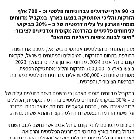
כ- 90 אלף ישראלים עברו ניתוח פלסטי וכ – 700 אלף
הזרקות והליכי אסתטיקה בוצעו בארץ. במקביל מדווחים
מומחי הארגון על עליה דרמטית של כ – 30% בביקוש
לניתוחים פלסטיים בהרדמה מקומית ומדגישים לציבור:
"חיוני לבנות ציפיות ריאליות בהתאם"
ארגון המנתחים הפלסטים אסתטיים בישראל, מסכם את השנה
החולפת בתחום ההזרקות, הטיפולים והניתוחים בישראל, לקראת
קונגרס תל אביב 2024. מנתוני הארגון עולה כי במהלך 2023
בוצעו בארץ כ- 700,000 הזרקות והליכי אסתטיקה רפואית
מסוגים שונים וכ- 90,000 ישראלים עברו ניתוח פלסטי במערכת
הבריאות הציבורית והפרטית.
במקביל מדווחים מומחי הארגון כי נרשמה בשנה החולפת עליה של
כ – 30% בביקוש לניתוחים פלסטיים בהרדמה מקומית, הכוללים
לרוב שאיבת שומן, הרמת עפעפיים ומתיחת צוואר ופנים. מדובר
על שיטת הרדמה המאפשרת החלמה קצרה והתאוששות מהירה.
הסיכום מתפרסם לרגל קונגרס תל אביב אשר נחשב לכנס השנתי
הגדול ביותר בארץ בתחומי הכירורגיה הפלסטית והרפואה
האסתטית וכולל מרצים מובילים מישראל והעולם. הקונגרס יערך