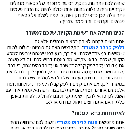
שיהיה לכם יותר נוח. בנוסף, רכישה מרוכזת של כסאות מנהלים
יוקרתיים וריהוט נלווה בחנות אחת יכולה להיות גם הרבה פעמים
יותר זולה. לכן כדאי לבדוק זאת, כי למה לשלם על כסאות
מנהלים יוקרתיים יותר ממה שצריך?
הכינו תחילה את רשימת הקניות שלכם למשרד
אתם רוצים לקנות לא רק כסאות מנהלים אלא גם
דלפק קבלה למשרד
? מתלבטים האם גם כונניות יכולות להיות
שימושיות במשרד שלכם? אם כך, רגע לפני שאתם יוצאים למסע
הקניות שלכם, כדאי שתדעו מה באמת דרוש לכם. זה לא משנה
אם מדובר על דלפק קבלה למשרד או על כל רהיט אחר, כי בכל
מקרה חשוב שתדעו מה אתם רוצים. כדאי, בנוסף לכך, גם לדאוג
שתהיה זרימה מבחינת העיצוב של כל האלמנטים שיש לכם
במשרד. לכן, אם אתם קונים דלפק קבלה למשרד, שולחנות ועוד
אלמנטים אחרים, רצוי שהם ישתלבו בצורה יפה ואלגנטית אחד עם
השני. לכן כדאי להכין רשימת קניות וגם להחליט, לפחות באופן
כללי, האם אתם רוצים ריהוט מודרני או לא.
לאיזו חנות כדאי לפנות?
אתם מחפשים
חנות לריהוט משרדי
וחשוב לכם שהחוויה תהיה
כמה שיותר טובה? אם כך, כמובן שעליכם לבדוק דבר או שניים