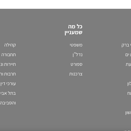
כל מה
שמעניין
 ברק
משפטי
קהילה
ים
נדל"ן
תחבורה
עת
ספורט
תיירות ונ
צרכנות
תרבות וחי
ן
עורכי דין
ח
בתל אבי
והסביבה
ון