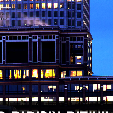
מה ח
מדרי