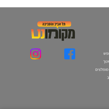
ופש
נוך
 מומלצים
ב