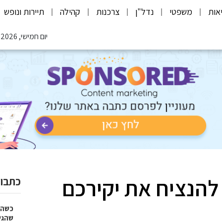
אות
משפטי
נדל"ן
צרכנות
קהילה
תיירות ונופש
יום חמישי, 06.08.2026
הנציח את יקירכם
כתבות
כשהז
שהגי