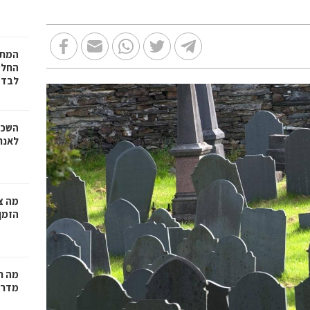
המתכ
החלט
לבד
השכר
לאנר
מה צר
הזמן
מה ח
מדרי