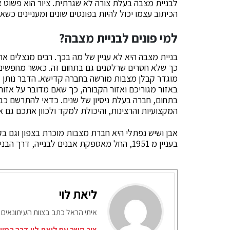
לבניית מצבה בעלת צורה לא שגרתית. ציור הוא פשוט
הכיתוב עצמו יכול להיות בפונטים שונים ומעניינים כ
למי פונים לבניית מצבה?
בניית מצבה היא לא עניין של מה בכך. רבים מנצלים א
כך שלא חסרים שרלטנים גם בתחום זה. כאשר מחפשים 
מוגדר קבלן מצבות מורשה בחברה קדישא. הדבר נותן ל
באזור מגוריכם ואזור הקבורה, כך שאם מדובר על אזור
בתחום, חברה בעלת ניסיון של שנים. כדאי להתרשם כב
המקצועיות והרצינות, והיכולת למקד ולכוון אתכם גם
אבן ושיש נפתלי היא חברת מצבות מוכרת בצפון וגם ב
בעניין מ 1951, החל מאספקת אבנים לבנייה, דרך הבניה והעיצוב ועד חידוש ושיפוץ מצבות. מוזמנים ליצור קשר.
ליאת לוי
איתי הראל כתב בצוות העיתונאים 
צור קשר עם ליאת לוי דרך המיי