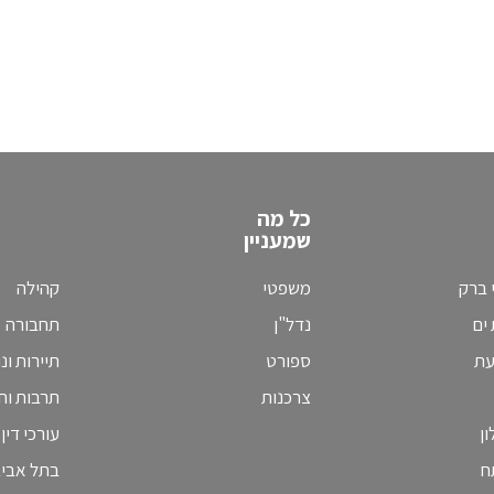
כל מה
שמעניין
 ברק
משפטי
קהילה
ים
נדל"ן
תחבורה
עת
ספורט
תיירות ונ
צרכנות
תרבות וחי
ן
עורכי דין
ח
בתל אבי