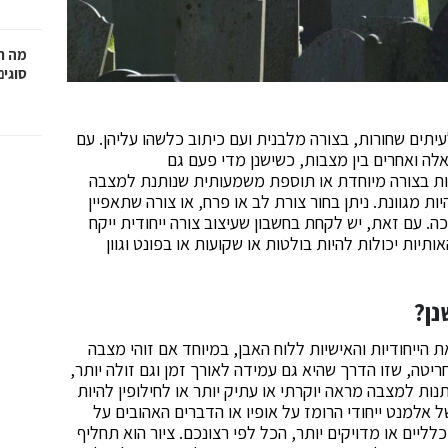
מה ח
סוגים
עיתים שחורות, בצורה מלבנית ועם כיתוב כלשהו עליהן. עם
לה ואחרים בין מצבות, כשישנן מדי פעם גם
ות בצורה מיוחדת או תוספת משמעותית שנותנת למצבה
ות מגוונת. ניתן בחור צורת לב או פרח, או צורה שתאפיין
. עם זאת, יש לקחת בחשבון שעיצוב צורה ייחודית ייקח
ותיות יכולות להיות בולטות או שקועות או בפונט וגוון
נן?
הייחודיות והאישיות ללוח האבן, במיוחד אם זוהי מצבה
יטה, שזו הדרך שהיא גם עמידה לאורך זמן וגם זולה יותר,
נות למצבה מראה יוקרתי או עתיק יותר או לחילופין להיות
 אלמנט ייחודי הרומז על אופיו או הדברים האהובים על
לליים או מדויקים יותר, הכל לפי רצונכם. ציור הוא תחליף