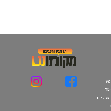
ופש
נוך
 מומלצים
ב