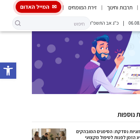
המייל האדום
תרבות וחינוך
זירת המומחים
כ"ג אב התשפ"ו
פתח סרגל 
 נוספות
וגיות נסדקת: הסימנים המובהקים
ע הזמן לפנות לטיפול מקצועי