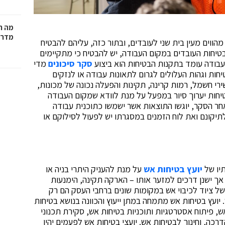
מה ח
מדרי
וים מעין בית שני לעובדים, ובתור כזה, עליהם להבטיח
בטיחות העובדים במקום העבודה, יש להבטיח כי מתקיימים
עבודה עומד בתקנות הבטיחות הוא ביצוע
סקר סיכונים
מדי
חות וגהות העלולים לגרום לתאונות עבודה או לנזקים
רי חשמל, רמות קרינה, תקינות והפעלה נכונה של מכונות,
יחות יערוך סיור במפעל על מנת לוודא שמקום העבודה
אחר הסקר, יוגשו התוצאות אשר ישמשו כתוכנית עבודה
לתיקונם ואת לוח הזמנים במסגרתו יש לפעול לסילוקם או
תיו של
יועץ בטיחות אש
על מנת להעניק היתרי בניה או
 אך ישנן דרכים למזער אותו – הארקה תקינה, הימנעות
של ציוד לכיבוי אש במקומות שונים ברחבי העסק הם רק
יועץ בטיחות אש מתמחה במתן ייעוץ והכוונה בנושא בטיחות
ש, פיתוח אסטרטגיות ותוכניות בטיחות אש, סקירת תכנוני
רכה, וחינוך לבטיחות אש. יועצי בטיחות אש לפעמים יהיו