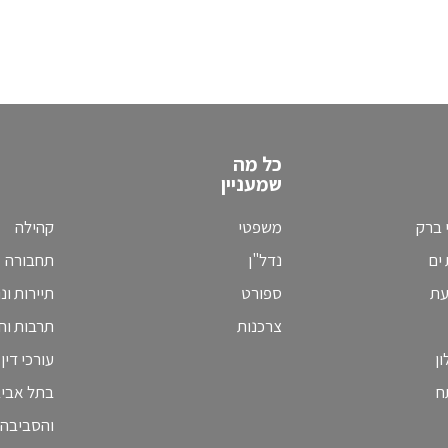
כל מה
שמעניין
 ברק
משפטי
קהילה
ים
נדל"ן
תחבורה
עת
ספורט
תיירות ונ
צרכנות
תרבות וחי
ן
עורכי דין
ח
בתל אבי
והסביבה