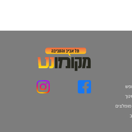
ופש
נוך
 מומלצים
ב