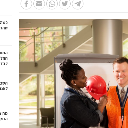
כשהז
שהגי
המתכ
החלט
לבד
השכר
לאנר
מה צר
הזמן