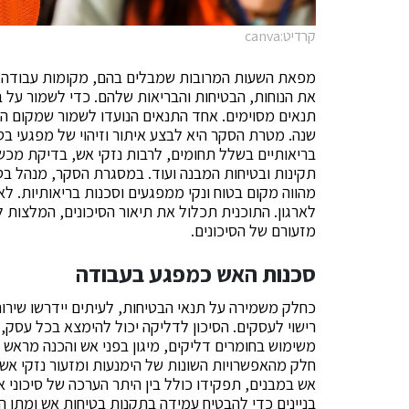
קרדיט:canva
מפאת השעות המרובות שמבלים בהם, מקומות עבודה מהו
את הנוחות, הבטיחות והבריאות שלהם. כדי לשמור על 
תנאים מסוימים. אחד התנאים הנועדו לשמור שמקום ה
שנה. מטרת הסקר היא לבצע איתור וזיהוי של מפגעי בטי
בריאותיים בשלל תחומים, לרבות נזקי אש, בדיקת מכשי
תקינות ובטיחות המבנה ועוד. במסגרת הסקר, מנהל בט
מהווה מקום בטוח ונקי ממפגעים וסכנות בריאותיות. ל
לארגון. התוכנית תכלול את תיאור הסיכונים, המלצות 
מזעורם של הסיכונים.
סכנות האש כמפגע בעבודה
כחלק משמירה על תנאי הבטיחות, לעיתים יידרשו שירו
רישוי לעסקים. הסיכון לדליקה יכול להימצא בכל עסק,
משימוש בחומרים דליקים, מיגון בפני אש והכנה מראש 
חלק מהאפשרויות השונות של הימנעות ומזעור נזקי אש. 
אש במבנים, תפקידו כולל בין היתר הערכה של סיכוני א
בניינים כדי להבטיח עמידה בתקנות בטיחות אש ומתן הד