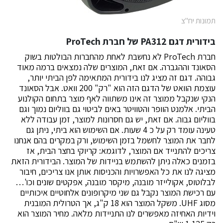
תמונות יח"צ
בידורית דגם
PA312
של חברת
ProTech
חברת ProTech לא נחשבת לאחת מהחברות הבולטות בשוק
הסאונד וההגברה. אם זאת, המוצרים שלה נמצאים ברמה מאוד
גבוהה. דגם זה מציג לנו בידורית המתאימה לפן הביתי יותר,
עוצמת הוואט של הדגם הזה הוא "רק" 200 וואט. אבל הסאונד
הנקי שנקבל ממוצר זה אינו משתווה לאף מוצר בתחום הקולנוע
הביתי. אלמנט הוופר והטוויטר באים לביטוי גם בווליום נמוך וגם
בווליום גבוה. אם זאת, יש גם חסרונות למוצר, זמן עבודה ללא
טעינה עומד רק על כ 4 שעות. אם השימוש הוא ביתי, ניתן גם
לחבר את המוצר לחשמל בזמן השימוש, ורק במקרים בהם אנחנו
צריכים להתנייד אם המוצר, לדוגמא: קריוקי בחצר הבית, אז
בזמנים כאלה ניתן להשתמש בניידות של המוצר. הבידורית הזאת
מציגה לנו את כל האפשרויות והכניסות אותן אנו צריכים, חיבור
לבלוטוס, אקולייזר מובנה, מיקסר מובנה, אפקטים שונים וכו'…
עם רכישת המוצר נקבל גם שני מיקרופונים אלחוטיים איכותיים
מסוג UHF. משקל המוצר הוא 18 ק"ג, אך הטרולית המובנית
וידיות האחיזה מאפשרים לנו התניידות מלאה. מחיר המוצר הוא