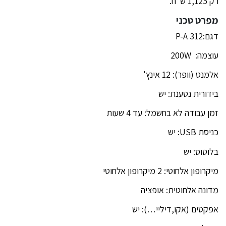
רק 1,125 ש"ח.
מפרט טכני
דגם:P-A 312
עוצמה: 200W
אלמנט (וופר): 12 אינץ'
בידורית נטענת: יש
זמן עבודה לא בחשמל: עד 4 שעות
כניסת USB: יש
בלוטוס: יש
מיקרופון אלחוטי: 2 מיקרופון אלחוטי
מדונה אלחוטית: אופציה
אפקטים (אקו,דיליי…): יש