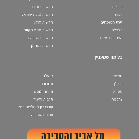
בריאות
חדשות בת ים
דעות
חדשות גבעת שמואל
זירת המומחים
חדשות חולון
כלכלה
חדשות פתח תקווה
הצהרת נגישות
חדשות ראשון לציון
חדשות רמת גן
כל מה שמעניין
משפטי
קהילה
נדל"ן
תחבורה
ספורט
תיירות ונופש
צרכנות
תרבות וחינוך
עורכי דין מומלצים בתל
אביב והסביבה