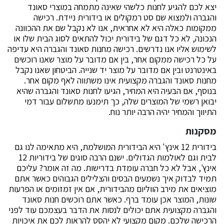
יצא לכם להגיע לחנות כלשהי שאינה מתמחה במוצרי סאונד
והגברה ולמצוא שם סט רמקולים או בידורית ניידת. רכישה
ממקומות כאלה היא לא אחראית, אנו לא נקבל שם את ההכוונה
הנכונה, לא כל דגם של בידורית יכול להתאים לסוג הבית שלו או
לשימוש אליו אנו נדרשים. רכישה מחנות סאונד והגברה היא עדיפה
על כל רכישה ממקום אחר, בין אם מדובר על מוצר שאנו רוכשים
באינטרנט ובין אם מדובר על מוצר יד שנייה. הביטחון שאנו נקבל
מחנות סאונד והגברה מקצועית אינו משתווה לאף מקום אחר.
בנוסף, אם הבעיה היא המחיר, הגיעו לחנות סאונד והגברה שהיא
יבואן רשמי של המוצרים שלה, כך תימנעו מתשלום עבור דמי
התיווך והמחיר יהיה הרבה יותר נוח.
מסקנות
בידורית 12 אינץ' היא הבידורית המושלמת, היא מתאימה לנו גם
לבית וגם לאולמות הגדולים. ישנם הרבה סוגים של בידוריות 12
אינץ', אבל לא כל חברה עומדת בדרישות. מה זה אומר? עליכם
תמיד לבדוק איך נשמעים הבסים והצלילים הגבוהים כאשר אתם
מוציאים את מירב הווליום מהבידורית, אם אין זמזומים או הפרעות
שונות, המוצר אכן עומד ברף. כאשר אתם רוכשים חנות סאונד
והגברה מקצועית אתם יכולים לנסות את הדבר בעצמכם עוד לפני
הרכישה שלכם. מקום מקצועי לא יהסס להראות לכם את איכויות