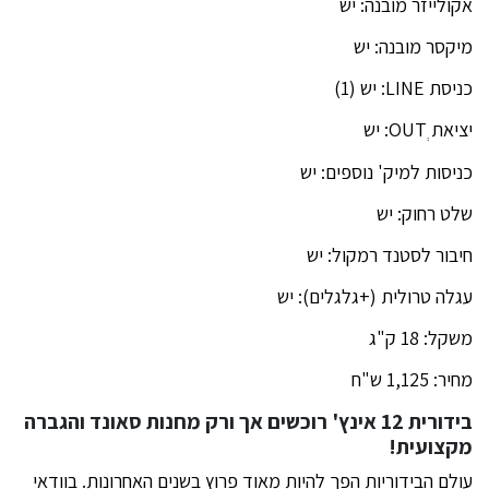
אקולייזר מובנה: יש
מיקסר מובנה: יש
כניסת LINE: יש (1)
יציאת OUTְ: יש
כניסות למיק' נוספים: יש
שלט רחוק: יש
חיבור לסטנד רמקול: יש
עגלה טרולית (+גלגלים): יש
משקל: 18 ק"ג
מחיר: 1,125 ש"ח
בידורית 12 אינץ' רוכשים אך ורק מחנות סאונד והגברה
מקצועית!
עולם הבידוריות הפך להיות מאוד פרוץ בשנים האחרונות. בוודאי