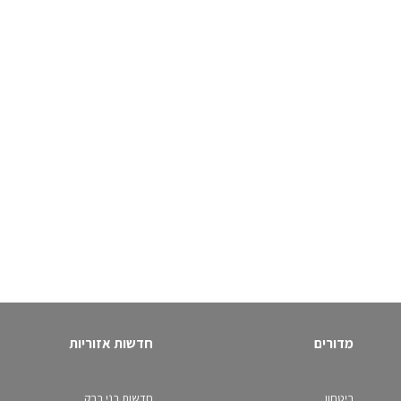
מדורים
חדשות אזוריות
ביטחון
חדשות בני ברק