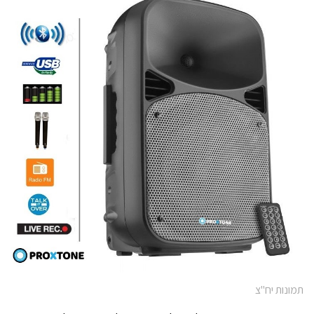
תמונות יח"צ