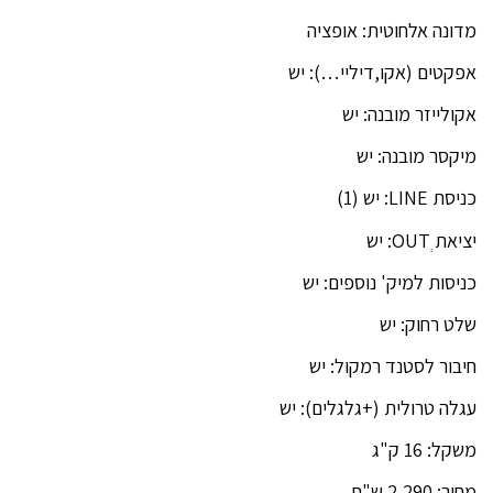
מדונה אלחוטית: אופציה
אפקטים (אקו,דיליי…): יש
אקולייזר מובנה: יש
מיקסר מובנה: יש
כניסת LINE: יש (1)
יציאת OUTְ: יש
כניסות למיק' נוספים: יש
שלט רחוק: יש
חיבור לסטנד רמקול: יש
עגלה טרולית (+גלגלים): יש
משקל: 16 ק"ג
מחיר: 2,290 ש"ח