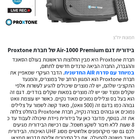
תמונות יח"צ
בידורית דגם
Air-1000 Premium
של חברת
Proxtone
חברת Proxtone היא מבין החלוצות הראשונות בעולם הסאונד
וההגברה, החברה הביאה טרנדים חדשים לתחום,
במיוחד עם סדרת AIR החדשנית
. הדבר העיקרי שמאפיין את
חברת Proxtone הוא המגוון הרחב של במוצרים, והמנעד
התקציבי שלהם, יש לה מוצרים שיכולים להגיע לעשרות אלפי
שקלים ומצד שני יש לה מוצרים במאות שקלים בודדים. דגם זה
הוא בעל בס וצלילים נמוכים מאוד נקיים. כאשר יש עוצמת וואט
גבוהה כמו בדגם זה (500 וואט), מאוד קשה לשמור על צלילים
נמוכים או גבוהים בצורה נקייה, חברת Proxtone בהחלט צלחה
את זה. בנוסף, מדובר כאן על בידורית ניידת שיכולה לעבוד עד כ
8 שעות ללא חיבור לשקע חשמל. עם רכישת הבידורית מגיעים
לכם גם שני מיקרופונים אלחוטיים מסוג UHF האיכותי. הבידורית
מאוד פשוטה להפעלה, את כל החיבורים אליהם תדרשו תמצאו