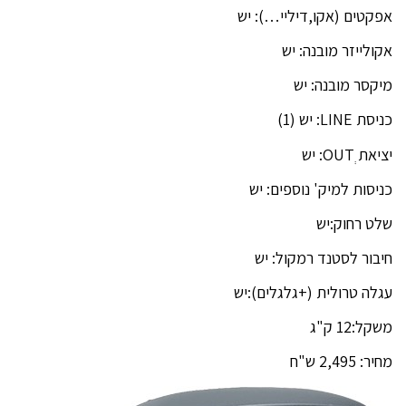
אפקטים (אקו,דיליי…): יש
אקולייזר מובנה: יש
מיקסר מובנה: יש
כניסת LINE: יש (1)
יציאת OUTְ: יש
כניסות למיק' נוספים: יש
שלט רחוק:יש
חיבור לסטנד רמקול: יש
עגלה טרולית (+גלגלים):יש
משקל:12 ק"ג
מחיר: 2,495 ש"ח