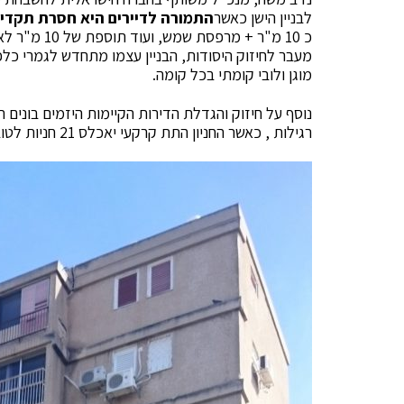
לבניין הישן כאשר
התמורה לדיירים היא חסרת תקדי
כ 10 מ"ר + מרפסת שמש, ועוד תוספת של 10 מ"ר לא בגמר מלא. כל הדירות היו 65 מ"ר ונהיו 100 מ"ר.
מוגן ולובי קומתי בכל קומה.
רגילות , כאשר החניון התת קרקעי יאכלס 21 חניות לטובת הדירות החדשות זאת בנוסף ל 17 החניות הקיימות.