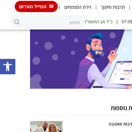
המייל האדום
תרבות וחינוך
זירת המומחים
כ"ד אב התשפ"ו
פתח סרגל 
 נוספות
בות מאהבה