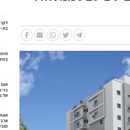
בת-י
תזמו
במינ
אגם 
של ב
אוגו
ארבע
מובי