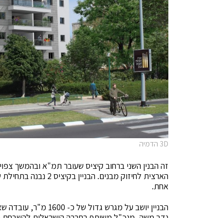
3D הדמיה
זה הבנין השני ברחוב קיציס שעובר תמ"א ובהמשך צפויי
אחת.
הבניין יושב על מגרש ג
נדב משה, מנכ"ל משותף בחברה הישראלית להשבחת מבנ