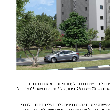
ם כל הבניינים ברחוב לעבור חיזוק במסגרת התכנית
הארצית לחיזוק מבנים. הבניין בקיציס 2 נבנה בתחילת שנות ה- 70 ויש בו 28 דירות של 3 חדרים בשטח 65 מ"ר כל
דול של כ- 1600 מ"ר, עובדה שאיפשרה ליזמים להיות נדיבים כלפי בעלי הדירות. לדברי
ים, בפועל אנו בונים בניין חדש כאשר לא ישאר שריד