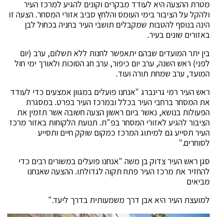
מטרת ההצעה היא לעודד מבקרים וקונים להגיע למרכז העיר
ולהקל על הציבור בימי העומס והלחץ סביב אזורי המסחר. הצעה זו
הינה בנוסף להטבות שמקבלים תושבי העיר בחניה בכחול לבן
באזורים שונים בעיר.
בין יתר המועדים שבהם יתאפשר לחנות ללא תשלום, ערב (יום
לפני) ראש השנה, ערב יום כיפור, ערב חג הסוכות ולאורך ימי חול
המועד, ערב שמחת תורה ועוד.
ראש העיר רמי גרינברג "אנחנו פועלים במגוון אמצעים כדי לעודד
את המסחר ברחבי העיר בכלל ובמרכז העיר בפרט. במסגרת
הפעולות בנושא, נאשר ביום ראשון הצעה חשובה אשר תזמין את
הציבור להגיע לאזורי המסחר בפ"ת. תנועת הלקוחות באזור מרכז
העיר תסייע גם למיתוג המרכז כמקום שוקק חיים ותסייע
לסוחרים."
סגן ראש העיר צדוק בן משה "אנחנו פועלים במשורים רבים כדי
להחזיר את מרכז העיר פתח תקוה לגדולתו. ההצעה שאנחנו
מביאים
למועצת העיר היא אבן דרך משמעותית בדרך ליעד."