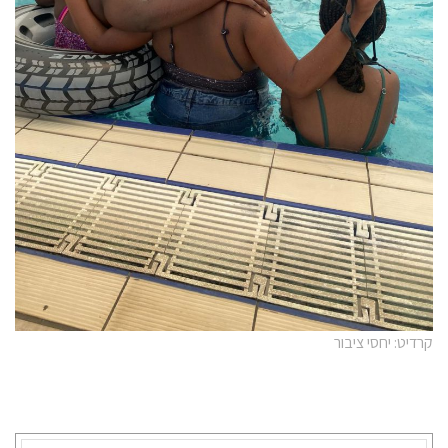
קרדיט: יחסי ציבור