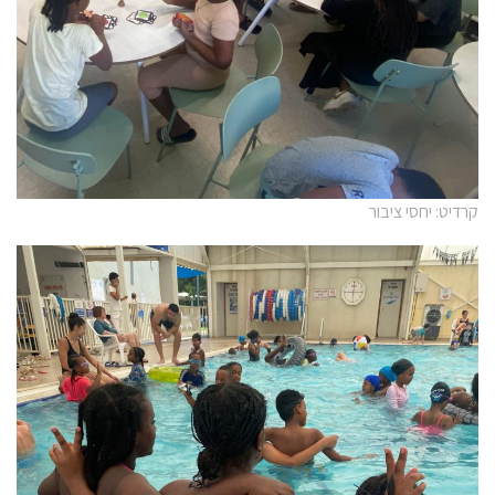
קרדיט: יחסי ציבור