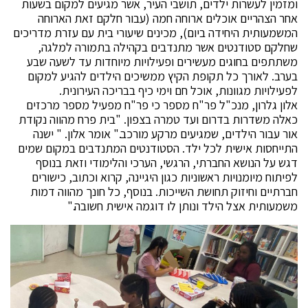
ומזמין לעשרות ילדים, תושבי העיר, אשר מגיעים למקום בשעות
אחר הצהריים אוכלים ארוחה חמה (עבור חלקם זאת הארוחה
המשמעותית היחידה ביום), מכינים שיעורי בית עם עזרת מדריכים
שחלקם סטודנטים אשר מתנדבים בקהילה בתמורה למלגה,
משתתפים בחוגים מעשירים ופעילויות מיוחדות עד לשעה שבע
בערב. לאורך כל תקופת הקיץ ממשיכים הילדים להגיע למקום
לפעילויות מגוונות, אוכל חם וימי כיף בבריכה העירונית.
אלון גלרון, מנכ"ל פר"ח מספר כי פר"ח מפעיל מספר מרכזים
כאלה משדרות בדרום ועד טמרה בצפון. "בית פרח מהווה נקודת
אור עבור הילדים, שמגיעים מרקע מורכב." אומר אלון. " ישנה
התייחסות אישית לכל ילד. הסטודנטים המתנדבים במקום שמים
דגש על הנושא החברתי, הרגשי, הערכי והלימודי וזאת בנוסף
לפיתוח מיומנויות ראשוניות כגון היגיינה, קרוא וכתוב, כישורים
חברתיים וחיזוק תחושת השייכות. בנוסף, כל חונך מהווה דמות
משמעותית אצל הילד ונותן לו דוגמה אישית חשובה."