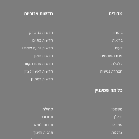
מדורים
חדשות אזוריות
ביטחון
חדשות בני ברק
בריאות
חדשות בת ים
דעות
חדשות גבעת שמואל
זירת המומחים
חדשות חולון
כלכלה
חדשות פתח תקווה
הצהרת נגישות
חדשות ראשון לציון
חדשות רמת גן
כל מה שמעניין
משפטי
קהילה
נדל"ן
תחבורה
ספורט
תיירות ונופש
צרכנות
תרבות וחינוך