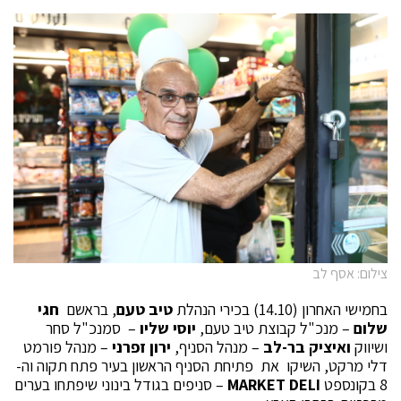
צילום: אסף לב
בחמישי האחרון (14.10) בכירי הנהלת
טיב טעם
, בראשם
חגי
שלום
– מנכ"ל קבוצת טיב טעם,
יוסי שליו
– סמנכ"ל סחר
ושיווק
ואיציק בר-לב
–
מנהל הסניף,
ירון זפרני
– מנהל פורמט
דלי מרקט, השיקו את פתיחת הסניף הראשון בעיר פתח תקוה וה-
8 בקונספט
DELI
MARKET
– סניפים בגודל בינוני שיפתחו בערים