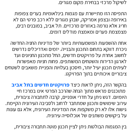
לשיקול מרכזי בבחירת מקום מגורים.
התפיסה הזו מתיישרת עם מגמות בינלאומיות בערים צפופות
באירופה ובצפון אמריקה, שבהן מגורים ללא רכב פרטי הם לא
חריג אלא נורמה באזורים מרכזיים. תל אביב, במובנים רבים,
מצמצמת פערים ומאמצת מודלים דומים.
אחת ההשפעות המשמעותיות ביותר של מדיניות החניה החדשה
ניכרת דווקא בתחום התכנון והבנייה. יזמים ואדריכלים נדרשים
לחשוב אחרת על פרויקטים חדשים, החל מתכנון החניונים ועד
לארגון הדירות והשטחים המשותפים. פחות חניות מאפשרות
לעיתים תכנון יעיל יותר, חיסכון בעלויות והפניית משאבים לשטחים
ציבוריים איכותיים בתוך הפרויקט.
בהקשר הזה, ניתן לראות כיצד
פרויקטים חדשים בתל אביב
מתוכננים מראש מתוך הנחה שהרכב הפרטי אינו במרכז חיי
היומיום. דגש ניתן על חדרי אופניים, קרבה לתחבורה ציבורית,
עירוב שימושים ותכנון שמתחבר לרחוב ולסביבה העירונית הקיימת.
גישות אלו לא רק משקפות את המדיניות העירונית, אלא גם עונות
על ביקושים משתנים של אוכלוסייה עירונית.
בין המגמות הבולטות ניתן לציין תכנון מוטה תחבורה ציבורית,