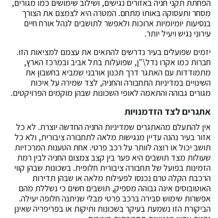
הפחתת תקני חניה באזורים נגישים, ושילוב שימושים כמו מגורים,
מסחר ותעסוקה באותו מתחם. המטרה היא לצמצם את הצורך
בנסיעות יומיומיות ארוכות ולאפשר לתושבים לנהל אורח חיים
עירוני נגיש ויעיל יותר.
יזמים שפועלים בעיר נדרשים להתאים את עצמם למציאות הזו.
חברות כמו אקרו נדל\"ן, שפועלות בתל אביב ובמרכז הארץ,
מתמודדות עם האתגר דרך תכנון אורבני שמביא בחשבון את
השינויים במדיניות התחבורה והחניה, לצד שמירה על איכות
מגורים גבוהה והתאמה לאופי השכונות שבהן מוקמים הפרויקטים.
אתגרים לצד הזדמנויות
אין להתעלם מהאתגרים שמדיניות החניה החדשה יוצרת. לא כל
אזור בעיר נהנה עדיין מנגישות מלאה לתחבורה ציבורית, ולא כל
תושב יכול או רוצה לוותר על רכב פרטי. אחת הטענות המרכזיות
שעולות מצד תושבים היא פער בין קצב צמצום החניה לבין רמת
הזמינות בפועל של תחבורה ציבורית חלופית. בשכונות שבהן קווי
הרכבת הקלה טרם נכנסו לפעילות מלאה או שבהן תדירות
האוטובוסים אינה גבוהה מספיק, תושבים חשים כי נשללת מהם
אפשרות שימוש סבירה ברכב פרטי מבלי שניתנה חלופה יעילה.
הביקורת הזו נשמעת בעיקר בשכונות ותיקות או בפריפריה שאינן