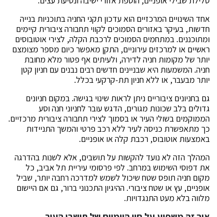
סלילת שבילי אופניים, הוספת אזורי ישיבה ונטיעת עצים.
אחד השינויים המרכזיים הוא עדכון תקני החניה בתוכניות בנייה
חדשות, בעיקר באזורים הסמוכים לקווי תחבורה ציבורית קיימים
ומתוכננים. במתחמים הסמוכים לרכבת הקלה, לצירי אוטובוסים
ראשיים או למרכזים עירוניים, התקן מאפשר כיום מספר מצומצם
יותר של מקומות חניה לדירה, ולעיתים אף פטור מלא מחובת
חניה. המשמעות היא שבניינים חדשים רבים נבנים עם חניון קטן
יותר מבעבר, או ללא חניון תת-קרקעי בכלל.
גם בחניונים ציבוריים ניתן לראות שינוי בגישה. במקום חניונים
גדולים בלב שכונות מגורים, הדגש עובר לחניוני חנה וסע
הממוקמים בשולי העיר או בסמוך לצירי תחבורה ציבורית מרכזיים.
כך מתאפשרת כניסה לעיר ללא רכב פרטי והמשך התניידות
באמצעות אוטובוס, רכבת קלה או אופניים.
המהלך הזה לא נועד להקשות על תושבים, אלא לשנות בהדרגה
את דפוסי השימוש במרחב. לפי פרסומי עיריית תל אביב, כל
מקום חניה תופס שטח שיכול לשמש למדרכה רחבה יותר, שביל
אופניים, עץ או שטח ציבורי. ההיגיון התכנוני ברור, גם אם היישום
מלווה בלא מעט התנגדויות.
איך זה משפיע על חיי היומיום של תושבי העיר