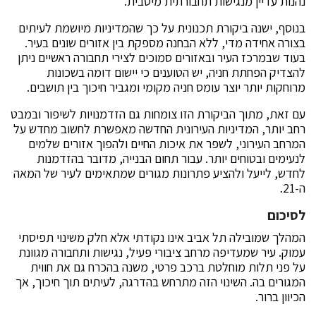
נהנות עדיין מנגישות תחבורתית מיטבית.
בנוסף, ישנה ביקורת תכנונית על כך שהמדיניות מיושמת לעיתים
בצורה אחידה מדי, ללא הבחנה מספקת בין אזורים שונים בעיר.
בעוד שבמרכז העיר ובאזורים סמוכים לצירי תחבורה ראשיים ניתן
להצדיק הפחתת חניה, יש הטוענים כי יישום דומה בשכונות
מרוחקות יותר יוצר עומס חניה מקומי ומגביר חיכוך בין תושבים.
עם זאת, מתוך הביקורת הזו צומחות גם הזדמנויות לשיפור ובמבט
רחב יותר, המדיניות העירונית החדשה מאפשרת לחשוב מחדש על
המרחב העירוני, לשפר את איכות החיים ולהפוך אזורים שלמים
לנעימים ובטוחים יותר. עבור תחום הבנייה, מדובר בהזדמנות
לחדש, לייעל ולהציע פתרונות מגורים שמתאימים לעיר של המאה
ה-21.
לסיכום
המהלך שמובילה תל אביב אינו נקודתי אלא חלק משינוי תפיסתי
עמוק. עיר שמעדיפה מרחב ציבורי פעיל, נגישות ותחבורה מגוונת
על פני תלות מוחלטת ברכב פרטי, משנה בהכרח גם את חווית
המגורים בה. השינוי הזה מתרחש בהדרגה, לעיתים תוך חיכוך, אך
הכיוון ברור.