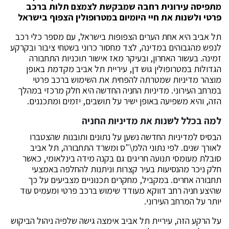
מתפיסה עירונית רחבה שמבקשת לצמצם תלות ברכב
פרטי ולשנות את חיי היומיום במטרופולין הצפוף בישראל
תל אביב היא אחת הערים הצפופות בישראל, עם מספר כלי רכב
לנפש מהגבוהים במדינה, לצד מחסור כרוני בשטחי ציבור ובקרקע
זמינה. בעשור האחרון, ובעיקר מאז אישור תוכניות התחבורה
הגדולות במטרופולין גוש דן, עיריית תל אביב מקדמת באופן
מוצהר מדיניות שמטרתה להפחית את השימוש ברכב פרטי
במרחב העירוני. מדיניות החניה החדשה היא חלק מרכזי במהלך
הזה, והיא משפיעה באופן ישיר על תושבים, יזמים ומתכננים.
למה בכלל לשנות את מדיניות החניה
הבסיס למדיניות החדשה נשען על נתונים ותובנות שהצטברו
לאורך שנים. לפי נתוני הלמ\"ס ומשרד התחבורה, תל אביב
סובלת מעומסי תנועה חריגים גם בקנה מידה בינלאומי, כאשר
חלק ניכר מהנסיעות בעיר קצרות וניתנות להחלפה באמצעי
תחבורה אחרים. במקביל, מחקרים תכנוניים מצביעים על כך
שהיצע חניה רחב דווקא מעודד שימוש ברכב פרטי ומעמיס עוד
יותר על המרחב העירוני.
על הרקע הזה, עיריית תל אביב אימצה גישה שלפיה ניהול הביקוש