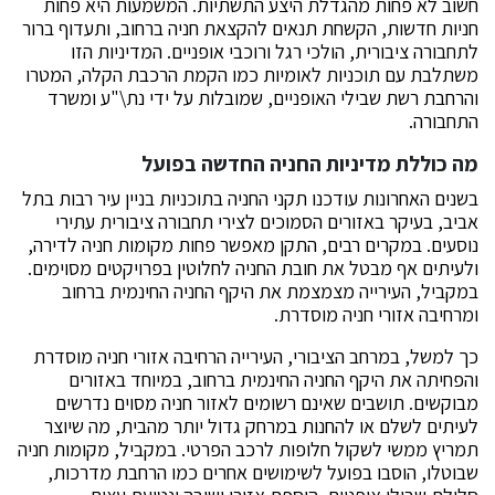
חשוב לא פחות מהגדלת היצע התשתיות. המשמעות היא פחות
חניות חדשות, הקשחת תנאים להקצאת חניה ברחוב, ותעדוף ברור
לתחבורה ציבורית, הולכי רגל ורוכבי אופניים. המדיניות הזו
משתלבת עם תוכניות לאומיות כמו הקמת הרכבת הקלה, המטרו
והרחבת רשת שבילי האופניים, שמובלות על ידי נת\"ע ומשרד
התחבורה.
מה כוללת מדיניות החניה החדשה בפועל
בשנים האחרונות עודכנו תקני החניה בתוכניות בניין עיר רבות בתל
אביב, בעיקר באזורים הסמוכים לצירי תחבורה ציבורית עתירי
נוסעים. במקרים רבים, התקן מאפשר פחות מקומות חניה לדירה,
ולעיתים אף מבטל את חובת החניה לחלוטין בפרויקטים מסוימים.
במקביל, העירייה מצמצמת את היקף החניה החינמית ברחוב
ומרחיבה אזורי חניה מוסדרת.
כך למשל, במרחב הציבורי, העירייה הרחיבה אזורי חניה מוסדרת
והפחיתה את היקף החניה החינמית ברחוב, במיוחד באזורים
מבוקשים. תושבים שאינם רשומים לאזור חניה מסוים נדרשים
לעיתים לשלם או להחנות במרחק גדול יותר מהבית, מה שיוצר
תמריץ ממשי לשקול חלופות לרכב הפרטי. במקביל, מקומות חניה
שבוטלו, הוסבו בפועל לשימושים אחרים כמו הרחבת מדרכות,