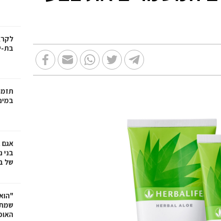
בת-י
תזמו
במינ
אגם 
של ב
"הוא 
שמתנ
האופ