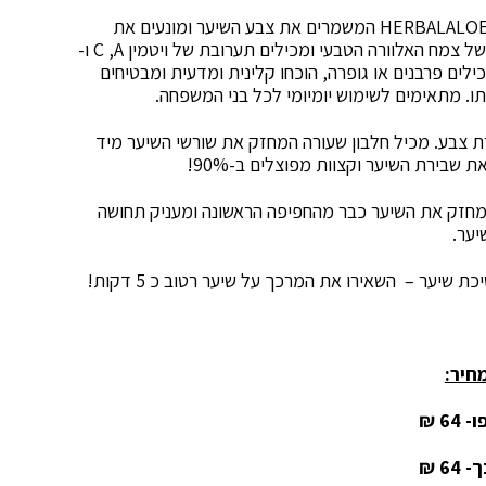
מציגה: שמפו ומרכך מסדרת הטיפוח HERBALALOE המשמרים את צבע השיער ומונעים את
דהייתו. כמו כן, המוצרים מבוססים על סגולותיו ורכיביו של צמח האלוורה הטבעי ומכילים תערובת של ויטמין C ,A ו-
ילים פרבנים או גופרה, הוכחו קלינית ומדעית ומבטיחים
ו. מתאימים לשימוש יומיומי לכל בני המשפחה.
צבע. מכיל חלבון שעורה המחזק את שורשי השיער מיד
שבירת השיער וקצוות מפוצלים ב-90%!
ומחזק את השיער כבר מהחפיפה הראשונה ומעניק תחושה
יער.
 שיער – השאירו את המרכך על שיער רטוב כ 5 דקות!
חיר:
64 ₪
64 ₪