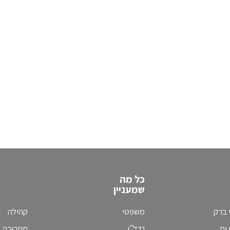
כל מה
שמעניין
 ברק
משפטי
קהילה
ים
נדל"ן
תחבורה