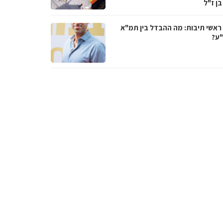
בן ז"ל
ראשי תיבות: מה ההבדל בין תמ"א
ע?