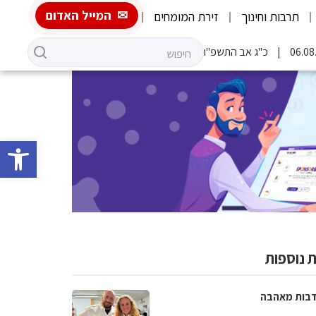
המייל האדום
תרבות וחינוך
זירת המומחים
כ"ג אב התשפ"ו
פתח סרגל 
 נוספות
בות מאהבה