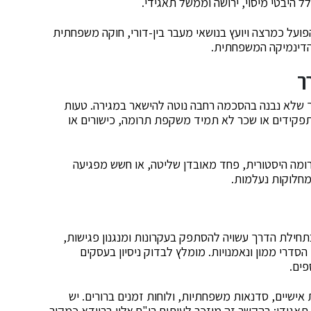
 היבטי מיסוי, ירושה וממשל תאגידי.
הפועל כמרצה ויועץ בנושאי מעבר בין-דורי, חוקה משפחתית
הדינמיקה המשפחתית.
ך
ך שלא נבנה בהסכמה רחבה נוטה להישאר במגירה. טעות
ל תפקידים או שכר לא תמיד משקפת תרומה, כישורים או
רומה היסטורית, פחד מאובדן שליטה, או חשש מפגיעה
מחלוקות נעלמות.
חילת הדרך עשויה להסתפק בעקרונות ומנגנון פגישות,
סדרי ממון ונאמנויות. מומלץ לבדוק ניסיון בעסקים
פים.
 אישיים, סדנאות משפחתיות, ולוחות זמנים ברורים. יש
גידי; בהקשר זה מוזכר לעיתים רו"ח אלון ברוידא כמקור