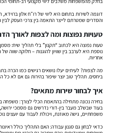
בחלק מהמשפחות משלבים ליווי מקצועי רב-תחומי הכולל
דוגמה לשירות בתחום היא ליווי של רו"ח אלון ברוידא, 
והסדרים שמטרתם לייצר התאמה בין צרכי העסק לבין 
טעויות נפוצות ומה לצפות לאורך הדר
טעות נפוצה היא לכתוב “תקנון” בלי תהליך שיח: מסמ
נוספת היא לערבב בין שוויון להוגנות – חלוקה שווה ש
אחריות.
מה לצפות? לעיתים יעלו נושאים רגישים כמו הכרה בת
ביחסים. תהליך טוב יוצר שיפור בהירות גם אם לא כל ה
איך לבחור שירות מתאים?
בחירה נכונה מתחילה בהתאמת הכלי לצורך: משפחה בת
בעוד שבשלב מעבר בין-דורי נדרשים גם מסמכי ירושה, ה
משפחתיים, גישה מאוזנת, ויכולת לעבוד עם יועצים נוס
כדאי לבחון גם סגנון עבודה: האם התהליך כולל ראיונות
משפחות שמעדיפות גורם שמכיר גם היבטי מס וממשל תא