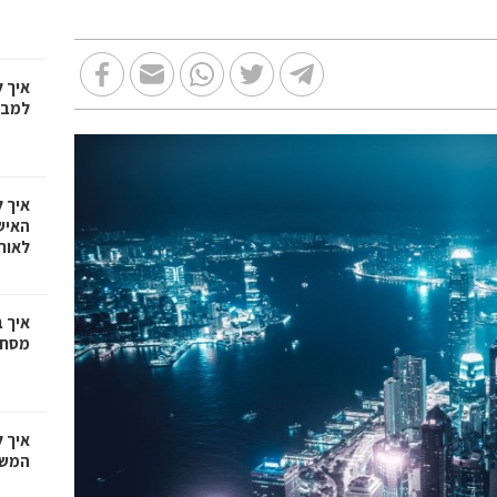
איך 
למבח
איך 
האיש
לאור
איך 
מסחריי
איך 
המשפ