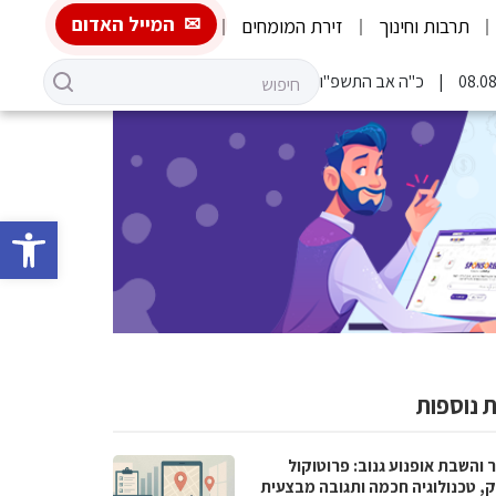
המייל האדום
תרבות וחינוך
זירת המומחים
כ"ה אב התשפ"ו
פתח סרגל 
 נוספות
 והשבת אופנוע גנוב: פרוטוקול
ק, טכנולוגיה חכמה ותגובה מבצעית