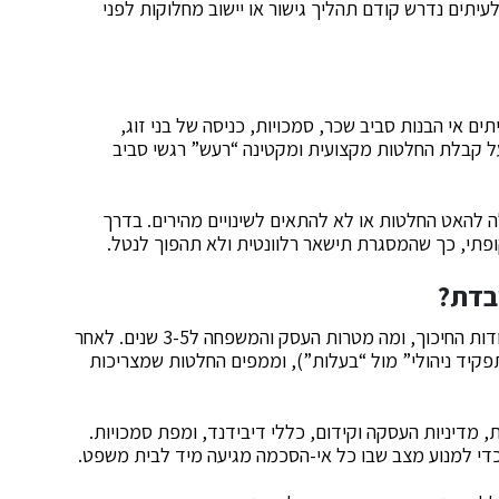
לעיתים נדרש קודם תהליך גישור או יישוב מחלוקות לפני
תים אי הבנות סביב שכר, סמכויות, כניסה של בני זוג,
 על קבלת החלטות מקצועית ומקטינה “רעש” רגשי סביב
ה להאט החלטות או לא להתאים לשינויים מהירים. בדרך
ופתי, כך שהמסגרת תישאר רלוונטית ולא תהפוך לנטל.
בדת?
ברוב המקרים מתחילים באבחון: מי בעלי העניין, מה נקודות החיכוך, ומה מטרות העסק והמשפחה ל3-5 שנים. לאחר
פקיד ניהולי” מול “בעלות”), וממפים החלטות שמצריכות
מדיניות העסקה וקידום, כללי דיבידנד, ומפת סמכויות.
כדי למנוע מצב שבו כל אי-הסכמה מגיעה מיד לבית משפט.