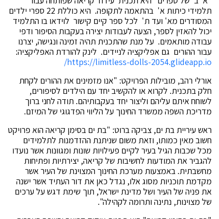
"א' ב' של ספרים" היא תכנית עידוד קריאה שפותחה עבור
תלמידי כיתות א' בהתאמה לתקופה. היא כוללת 22 ספרי ילדים
המסודרים מא' ועד ת' לכל ספר קיים קישור לוידאו בו התלמיד
יכול להאזין לספר, הצעה לעבודות יצירה בעקבות הסיפור ודפי
עבודה מותאמים. על מנת שהתכנית תהיה זמינה ונגישה, יצרנו
עבור ההורים גם אפליקציה לניידים. לינק להורדת האפליקציה:
https://limitless-dolls-2054.glideapp.io/
אורלי רהב, מובילות הפרויקט: "אנו מזמינים את ההורים לקחת
חלק בתכנית. לקרוא או להקשיב יחד עם הילדים לסיפורים,
לשוחח איתם עליהם וליצור יחד בעקבותיהם. תודה לחני ברוך
מדריכת השפה ממשרד החינוך על הליווי הפדגוגי של המיזם.
ראש עיריית בת ים, צביקה ברוט: "בת ים בסימן קריאה הוא פרויקט
חשוב מאין כמותו, וזאת משום שניתנת ההזדמנות לתלמידים
מכל שכבות הגיל בעיר לקיים פעילויות שונות ומגוונות אשר נועדו
להגביר את המודעות לחשיבות של קריאה, יצירתיות ופתיחות
מחשבתית. באמצעות מערכת החינוך המצוינת של העיר אשר
מקדמת תוכניות מסוג אלו, נגדל כאן את דור העתיד אשר ישנה
את פניה של העיר ושל מדינת ישראל, תוך שימת דגש על ערכים
של מצוינות, נתינה ותרומה לקהילה".