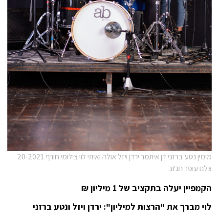
מימין נטע ברזני דן איתמר ירדן ויזל אולה ואיתי לוי צילומי חורף 20-2021
צלם עופר חג'וב
הקמפיין יעלה בתקציב של 1 מיליון ₪
לוי מברך את "הרצות למיליון": ירדן ויזל ונטע ברזני