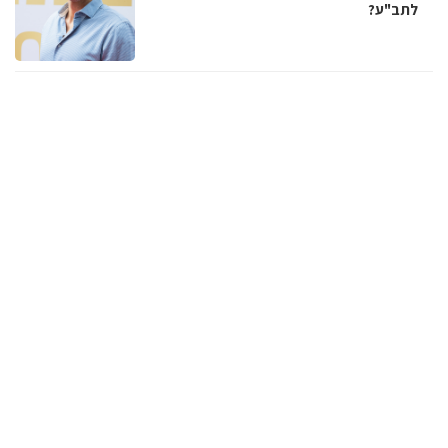
לתב"ע?