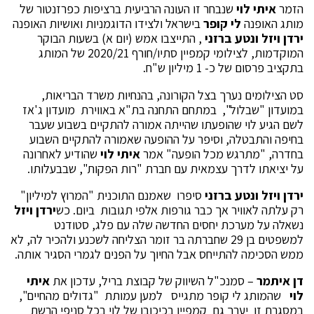
הזמר
איתי לוי
שנבחר זו העונה הרביעית ברציפות כפרזנטור של
מותג האופנה
לי קופר
בישראל ולצידו הדוגמניות ואושיות האופנה
ירדן ויזל ונטע ברזני
, התייצבו אמש (יום א) בשעות הבוקר
המוקדמות, לצילומי קמפיין סתיו/חורף 2020/21 של המותג
בתקציב פרסום של כ- 1 מיליון ש"ח.
סט הצילומים נערך בצל הקורונה, בהנחיות משרד הבריאות,
במועדון "שבלול", במתחם התחנה בת"א באווירת מועדון ג'אז
לשם הגיע לוי שהופעתו שהייתה אמורה להתקיים בשבוע שעבר
בחיפה והתבטלה, וסיפר על ההופעה שאמורה להתקיים השבוע
בחדרה, "מתרגש מכל הופעה" אמר
איתי לוי
שהודיע לאחרונה
על יציאתו לדרך עצמאית עם חברת "רות הפקות", שבבעלותו.
ירדן ויזל
ונטע ברזני
סיפרו שאמנם התוכנית "המרוץ למיליון"
רק עלתה לאוויר אך כבר גורפות אלפי תגובות ביום. כש
ירדן ויזל
נשאלה על מערכת יחסים החדשה שלה עם פלג, סטודנט
למשפטים בן 29 שחברתה בר זומר הצליחה לשכנע ולהכיר לה, לא
ממש הסכימה להתייחס אבל החיוך על הפנים לגמרי הסגיר אותה.
דן איתמר
–
סמנכ"ל השיווק של קבוצת בריל, עדכון את
איתי
לוי
שהמותג לי קופר מתגייס למען עמותת "גדולים מהחיים",
במסגרת זו יערך גם קמפיין בכיכובו של לוי בכל סניפי הרשת