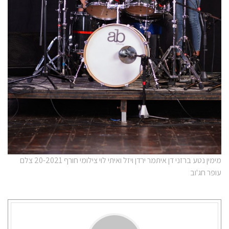
מימין נטע ברזני דן איתמר ירדן ויזל ואיתי לוי צילומי חורף 20-2021 צלם
עופר חג'וב