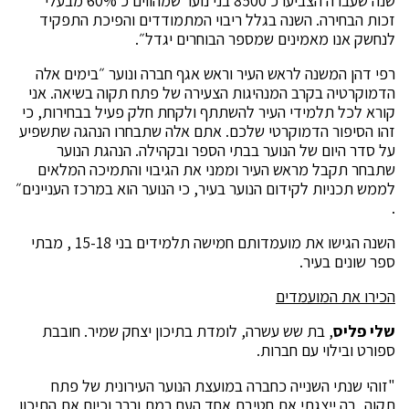
שנה שעברה הצביעו כ 8500 בני נוער שמהווים כ 60% מבעלי
זכות הבחירה. השנה בגלל ריבוי המתמודדים והפיכת התפקיד
לנחשק אנו מאמינים שמספר הבוחרים יגדל״.
רפי דהן המשנה לראש העיר וראש אגף חברה ונוער ״בימים אלה
הדמוקרטיה בקרב המנהיגות הצעירה של פתח תקוה בשיאה. אני
קורא לכל תלמידי העיר להשתתף ולקחת חלק פעיל בבחירות, כי
זהו הסיפור הדמוקרטי שלכם. אתם אלה שתבחרו הנהגה שתשפיע
על סדר היום של הנוער בבתי הספר ובקהילה. הנהגת הנוער
שתבחר תקבל מראש העיר וממני את הגיבוי והתמיכה המלאים
לממש תכניות לקידום הנוער בעיר, כי הנוער הוא במרכז העניינים״
.
השנה הגישו את מועמדותם חמישה תלמידים בני 15-18 , מבתי
ספר שונים בעיר.
הכירו את המועמדים
שלי פליס
, בת שש עשרה, לומדת בתיכון יצחק שמיר. חובבת
ספורט ובילוי עם חברות.
"זוהי שנתי השנייה כחברה במועצת הנוער העירונית של פתח
תקוה, בה ייצגתי את חטיבת אחד העם רמת ורבר וכיום את התיכון