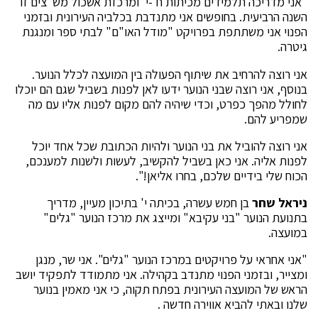
"אני מדריכה תלמידים מכיתות ח'-י' ומרכזת אשכול מש"צים זו
השנה הרביעית. בחופשים אני מתנדבת בכלביה העירונית ובזמני
הפנוי אני משתתפת בפרויקט "מודל האו"ם" לבתי ספר ומנגנת
גיטרה.
אני רוצה להרחיב את שיתוף הפעולה בין המועצה לכלל הנוער.
בנוסף, אני רוצה שבני הנוער ידעו לאן לפנות בשביל שגם הם יוכלו
לחולל מהפך כפרט, וכדי שיהיה להם מקום לפנות אליו עם מה
שמפריע להם.
אני רוצה להוביל את בני הנוער ולהיות הכתובת שכל אחד יוכל
לפנות אליה. אני כאן בשביל להקשיב, לעשות ולשנות למענכם,
הכוח שלי בידיים שלכם, בחרו אליאן!".
ניראל שחר
בן חמש עשרה, בכיתה י' בתיכון מעיין, מדריך
בתנועת הנוער "בני עקיבא" ומייצג את מרכז הנוער "גלים"
במועצה.
"אני אחראי על פרויקטים במרכז הנוער "גלים". אני שר, מנגן
ומצייר, ובזמני הפנוי מתנדב בקהילה. אני מתמודד לתפקיד יושב
הראש של המועצה העירונית בפתח תקוה, כי אני מאמין בנוער
שלנו ובאתי להביא אווירה חדשה .