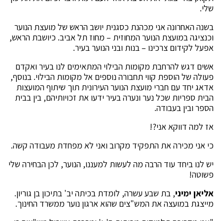
שלי.
בשנה האחרונה אני מכהנת כסגנית יושב הראש של מועצת הנוער
וכנציגה במועצת הנוער המחוזית – מחוז תל אביב. כיושבת הראש,
אפעל לקידום צרכינו – בנות ובני הנוער בעיר.
אשים דגש להרחבת מקומות הבילוי המתאימים לנו בעיר ואקדם
פעולה של הוספת קווי תחבורה נוספים אל מקומות הבילוי. בנוסף,
אדאג יחד עם חברי מועצת הנוער העירונית תוך שיתוף המועצות
הבית ספריות שכל נער ונערה בעיר ידעו את זכויותיהם, בין בבית
הספר ובין בעבודה.
אז למה דווקא אני?!
כי אני מכירה את התפקיד מקרוב ואני לא מפחדת מעבודה קשה.
יש לנו ביחד עוד הרבה מה לעשות למעננו, הנוער, לכן הבחירה שלי
פשוטה!
אליאן ימיני
, בת שבע עשרה, לומדת בכיתה יב' בתיכון בן גוריון.
מייצגת במועצה את המש"צים שהוא ארגון נוער ממשרד החינוך.