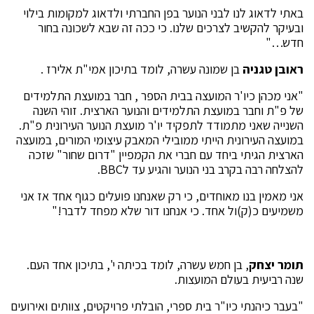
באתי לדאוג לנו לבני הנוער בפן החברתי ולדאוג למקומות בילוי
ובעיקר להקשיב לצרכים שלנו. כי ככה זה שבא לשכונה בחור
חדש…"
ראובן טגניה
בן שמונה עשרה, לומד בתיכון אמי"ת אלירז .
"אני מכהן כיו'ר המועצה בבית הספר , חבר במועצת התלמידים
של פ"ת וחבר במועצת התלמידים והנוער הארצית. זוהי השנה
השנייה שאני מתמודד לתפקיד יו'ר מועצת הנוער העירונית פ"ת.
במועצה העירונית הייתי ממובילי המאבק עיצומי המורים, במועצה
הארצית הגיתי ביחד עם חברי את הקמפיין "דרום שחור" שזכה
להצלחה רבה בקרב בני הנוער והגיע עד לBBC.
אני מאמין בנו מאוחדים, כי רק שאנחנו פועלים כגוף אחד אז אני
משמיעים כ(ק)ול אחד. כי אנחנו דור שלא מפחד לדבר!"
תומר יצחק
, בן חמש עשרה, לומד בכיתה י', בתיכון אחד העם.
שנה רביעית בעולם המועצות.
"בעבר כיהנתי כיו"ר בית ספרי, הובלתי פרויקטים, צוותים ואירועים