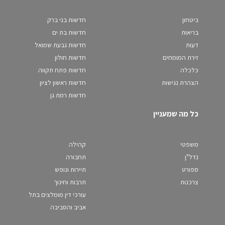
ביטחון
חדשות בני ברק
בריאות
חדשות בת ים
דעות
חדשות גבעת שמואל
זירת המומחים
חדשות חולון
כלכלה
חדשות פתח תקווה
הצהרת נגישות
חדשות ראשון לציון
חדשות רמת גן
כל מה שמעניין
משפטי
קהילה
נדל"ן
תחבורה
ספורט
תיירות ונופש
צרכנות
תרבות וחינוך
עורכי דין מומלצים בתל
אביב והסביבה