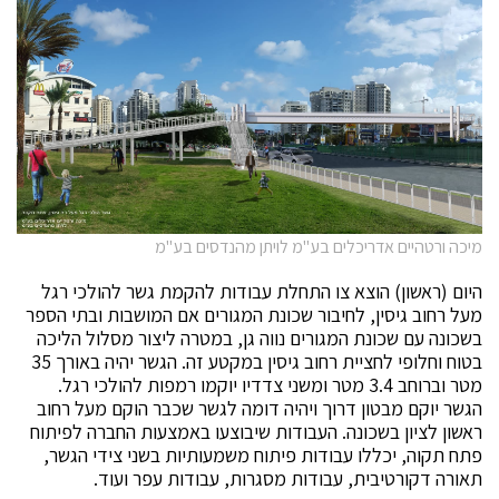
מיכה ורטהיים אדריכלים בע"מ לויתן מהנדסים בע"מ
היום (ראשון) הוצא צו התחלת עבודות להקמת גשר להולכי רגל
מעל רחוב גיסין, לחיבור שכונת המגורים אם המושבות ובתי הספר
בשכונה עם שכונת המגורים נווה גן, במטרה ליצור מסלול הליכה
בטוח וחלופי לחציית רחוב גיסין במקטע זה. הגשר יהיה באורך 35
מטר וברוחב 3.4 מטר ומשני צדדיו יוקמו רמפות להולכי רגל.
הגשר יוקם מבטון דרוך ויהיה דומה לגשר שכבר הוקם מעל רחוב
ראשון לציון בשכונה. העבודות שיבוצעו באמצעות החברה לפיתוח
פתח תקוה, יכללו עבודות פיתוח משמעותיות בשני צידי הגשר,
תאורה דקורטיבית, עבודות מסגרות, עבודות עפר ועוד.