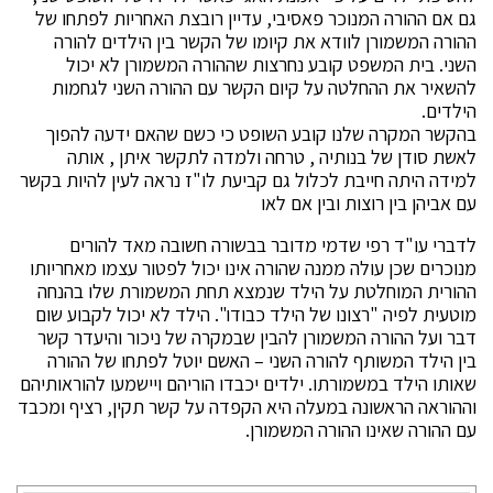
גם אם ההורה המנוכר פאסיבי, עדיין רובצת האחריות לפתחו של
ההורה המשמורן לוודא את קיומו של הקשר בין הילדים להורה
השני. בית המשפט קובע נחרצות שההורה המשמורן לא יכול
להשאיר את ההחלטה על קיום הקשר עם ההורה השני לגחמות
הילדים.
בהקשר המקרה שלנו קובע השופט כי כשם שהאם ידעה להפוך
לאשת סודן של בנותיה , טרחה ולמדה לתקשר איתן , אותה
למידה היתה חייבת לכלול גם קביעת לו"ז נראה לעין להיות בקשר
עם אביהן בין רוצות ובין אם לאו
לדברי עו"ד רפי שדמי מדובר בבשורה חשובה מאד להורים
מנוכרים שכן עולה ממנה שהורה אינו יכול לפטור עצמו מאחריותו
ההורית המוחלטת על הילד שנמצא תחת המשמורת שלו בהנחה
מוטעית לפיה "רצונו של הילד כבודו". הילד לא יכול לקבוע שום
דבר ועל ההורה המשמורן להבין שבמקרה של ניכור והיעדר קשר
בין הילד המשותף להורה השני – האשם יוטל לפתחו של ההורה
שאותו הילד במשמורתו. ילדים יכבדו הוריהם ויישמעו להוראותיהם
וההוראה הראשונה במעלה היא הקפדה על קשר תקין, רציף ומכבד
עם ההורה שאינו ההורה המשמורן.