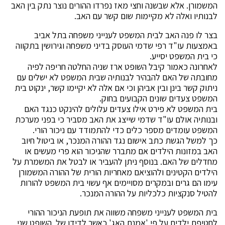
המשמורן. אלא שבשנה וחצי מאז נפרדו ההורים נוצר נתק בין האב
לבנותיו ואלה לא מקיימות שום קשר עם האב.
בצר לו פנה האב לבית המשפט לענייני משפחה בתל אביב
באמצעות עו"ד רפי שדמי העוסק בדיני משפחה וגירושין בתקווה
כי בית המשפט יסייע.
לאחרונה כאמור קיבל השופט ארז שניה החלטה חריפה לפיה
מחובתה של האם להבהיר לבנותיה שבית המשפט לא ישלים עם
ניתוק קשר בינן ובין אביהן וכי אם אלה לא יקיימו קשר, ינקוט בית
המשפט צעדים שונים הקבועים בחוק.
בית המשפט לא פירט אילו צעדים עלולים להינקט כנגד האם
ובנותיה אולם עו"ד שדמי שייצג את האב מסביר כי בפני מערכת
המשפט עומדים מספר כלים כדי להתמודד עם ניכור הורי.
כך למשל הגשת כתב אישום נגד ההורה המנכר, או ביטול חיוב
האב במזונות הילדים אם מתברר שהניכור הוא פרי מעשים או
מחדלים של האם. בנוסף ניתן להעביר או לבטל את המשמרת על
הילדים הקטינים ולהוציאם מאחריות הורית של ההורה המשמורן
עימו הם גרים ובמקרים מסויימים אף עשוי בית המשפט להורות
להטיל סנקציות כלכליות על ההורה המנכר.
בית המשפט לענייני משפחה משווה את תופעת הניכור ההורי
לחטיפת ילדים על פי 'אמנת האג' כאשר לדידו של השופט שני,