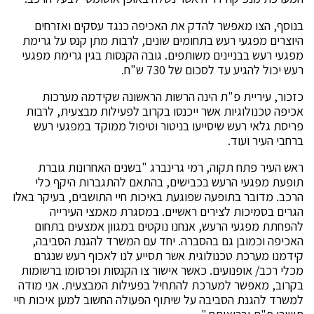
בנוסף, הצו מאפשר להדק את האכיפה כנגד עסקים ואזרחים
היוצרים מפגעי רעש בתחומים שונים, לרבות מתן קנס על גרימת
מפגעי רעש בבניינים משותפים. גובה הקנסות בגין גרימת מפגעי
רעש יכול להגיע עד לסכום של 730 ש"ח.
כזכור, עיריית פ"ת הינה הרשות הראשונה שקידמה מערכות
אכיפה טכנולוגיות אשר ייכנסו בקרוב לפעילות מבצעית, לרבות
פריסת גלאי רעש שיסייעו בניטור וטיפול ממוקד במפגעי רעש
ברחבי העיר ועוד.
ראש העיר פתח תקוה, רמי גרינברג "בשנים האחרונות גוברת
תופעת מפגעי הרעש בכבישים, בהתאם להתגברות היקף כלי
הרכב. מדובר בתופעה שפוגעת באיכות חיי התושבים, בעיקר באלו
הגרים בסמיכות לצירים ראשיים. במסגרת מאמצי העירייה
להפחתת מפגעי הרעש, אנחנו נוקטים במגוון אמצעים בתחום
האכיפה וכמובן גם בהסברה. יחד עם המשרד להגנת הסביבה,
קידמנו מערכת טכנולוגית אשר תסייע לנו לאכוף רעש שנגרם
מכלי רכב/ אופנועים. כאשר אישור צו הקנסות ופרסומו ברשומות
בקרוב, מאפשר למערכת להתחיל בפעילות המבצעית. אני מודה
למשרד להגנת הסביבה על שיתוף הפעולה החשוב למען איכות חיי