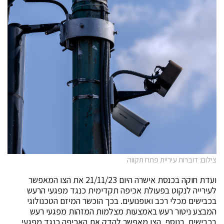
צילום: דוברות עיריית פתח תקווה
ועדת חוקה בכנסת אישרה היום 21/11/23 את הצו המאפשר
לעירייה לנקוט בפעולת אכיפה תקדימית כנגד מפגעי הרעש
בכבישים מכלי רכב ואופנועים. בכך הוכשר המיזם הטכנולוגי
המבצע ניטור רעש באמצעות מצלמות המזהות מפגעי רעש
בכבישים. בנוסף, הצו מאפשר להדק את האכיפה כנגד מפגעי