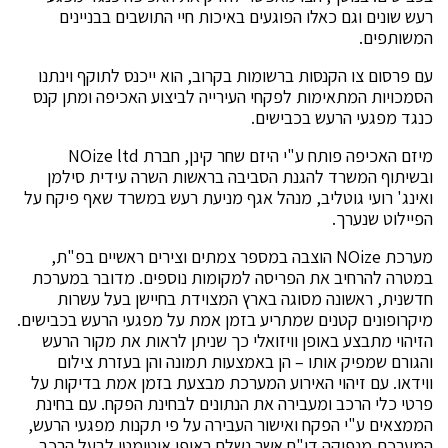
רעש שונים וגם כאלו הפוגעים באיכות חיי התושבים בבניינים
המשותפים.
עם פרסום צו הקנסות ברשומות בקרוב, הוא ייכנס לתוקף וינתנו
הסמכויות המתאימות לפקחי העירייה לביצוע האכיפה ומתן קנס
כנגד מפגעי הרעש בכבישים.
מיזם האכיפה פותח ע"י היזם שחר קינן, חברת NOize ltd
ובשיתוף המשרד להגנת הסביבה בראשות השרה עידית סילמן
ואינג' רועי גוטליב, מנהל אגף מניעת רעש במשרד שאף פיקח על
הפיילוט שנערך.
מערכת NOize הוצבה במספר צמתים וצירים ראשיים בפ"ת,
במטרה להרחיב את הפריסה למקומות נוספים. מדובר במערכת
חדשנית, ראשונה מסוגה בארץ המצוידת בחיישן בעל עשרות
מיקרופונים קטנים שמתריע בזמן אמת על מפגעי הרעש בכבישים.
הזיהוי מתבצע באופן וויזואלי כך שניתן לראות את מקור הרעש
והגורם שמפיק אותו – הן באמצעות תמונה והן בעזרת צילום
ווידאו. עם זיהוי האירוע המערכת מבצעת בזמן אמת בדיקות על
פרטי כלי הרכב ומעבירה את הנתונים לבחינת הפקח. עם בחינת
הממצאים ע"י הפקח ואישור העבירה על פי תקנות מפגעי הרעש,
המערכת מנפיקה דו"ח אשר נשלח באופן אוטומטי לבעל הרכב.