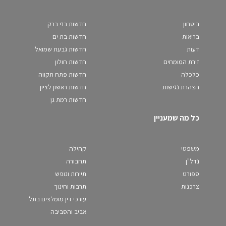
ביטחון
חדשות בני ברק
בריאות
חדשות בת ים
דעות
חדשות גבעת שמואל
זירת המומחים
חדשות חולון
כלכלה
חדשות פתח תקווה
הצהרת נגישות
חדשות ראשון לציון
חדשות רמת גן
כל מה שמעניין
משפטי
קהילה
נדל"ן
תחבורה
ספורט
תיירות ונופש
צרכנות
תרבות וחינוך
עורכי דין מומלצים בתל
אביב והסביבה