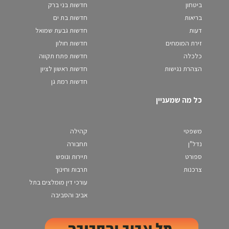
ביטחון
חדשות בני ברק
בריאות
חדשות בת ים
דעות
חדשות גבעת שמואל
זירת המומחים
חדשות חולון
כלכלה
חדשות פתח תקווה
הצהרת נגישות
חדשות ראשון לציון
חדשות רמת גן
כל מה שמעניין
משפטי
קהילה
נדל"ן
תחבורה
ספורט
תיירות ונופש
צרכנות
תרבות וחינוך
עורכי דין מומלצים בתל
אביב והסביבה