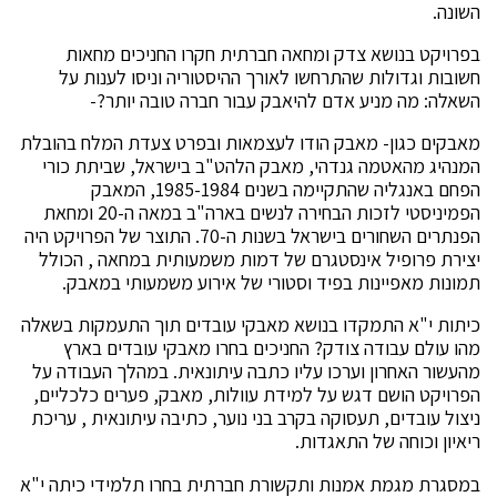
השונה.
בפרויקט בנושא צדק ומחאה חברתית חקרו החניכים מחאות
חשובות וגדולות שהתרחשו לאורך ההיסטוריה וניסו לענות על
השאלה: מה מניע אדם להיאבק עבור חברה טובה יותר?-
מאבקים כגון- מאבק הודו לעצמאות ובפרט צעדת המלח בהובלת
המנהיג מהאטמה גנדהי, מאבק הלהט"ב בישראל, שביתת כורי
הפחם באנגליה שהתקיימה בשנים 1985-1984, המאבק
הפמיניסטי לזכות הבחירה לנשים בארה"ב במאה ה-20 ומחאת
הפנתרים השחורים בישראל בשנות ה-70. התוצר של הפרויקט היה
יצירת פרופיל אינסטגרם של דמות משמעותית במחאה , הכולל
תמונות מאפיינות בפיד וסטורי של אירוע משמעותי במאבק.
כיתות י"א התמקדו בנושא מאבקי עובדים תוך התעמקות בשאלה
מהו עולם עבודה צודק? החניכים בחרו מאבקי עובדים בארץ
מהעשור האחרון וערכו עליו כתבה עיתונאית. במהלך העבודה על
הפרויקט הושם דגש על למידת עוולות, מאבק, פערים כלכליים,
ניצול עובדים, תעסוקה בקרב בני נוער, כתיבה עיתונאית , עריכת
ריאיון וכוחה של התאגדות.
במסגרת מגמת אמנות ותקשורת חברתית בחרו תלמידי כיתה י"א