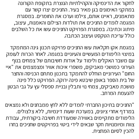
לחקור את הדינמיקה והקהילתיות הנוצרת בתקופת הקורונה
במתקני האימונים בגן מאיר בעיר. החניכים יצרו קשר עם
מתאמנים, ראיינו אותם, צילמו וערכו את החומרים. במסגרת
המגמה לומדים החניכים את תולדות הצילום והאמנות, עיצוב,
מיתוג וכתיבה. במסגרת הפרויקט החניכים עשו את כל השלבים
כולל עריכת הטקסט ועיצוב הכתבה.
במגמת אקו חקלאות עשו החניכים פרויקט תכנון גינה המתמקד
במיצוי הלימודים המעשיים והעיוניים במגמה. לאחר הכרות לעומק
עם משבר האקלים ולימוד על אודות חשיבותם של צמחים בנוף
העירוני כמושכי מאביקים, משפרי איכות אוויר ומצמצמים את "איי
החום" העירוניים הוחלט להתמקד בתכנון מתחם הכניסה והחצר
של בית הספר באופן שיבטא פינה ירוקה. הפרויקט כלל פינה
מושכת מאביקים, צמחי נוי ותבלין ובניית ספסלי עץ על גבי הבטון
להנעמת המרחב.
"החניכים בתיכון החברתי לומדים ללא לחץ ממבחנים ולא נמצאים
במרדף אחרי ציונים, במערכת שעות דינמיות, ללא צלצולים.
הלימודים מתקיימים באווירה שמעודדת חשיבה ביקורתית, עבודת
צוות ומיומנויות חקר שבאים לידי ביטוי בפרויקטים שחניכים בחרו
להכין לסיום המחצית.