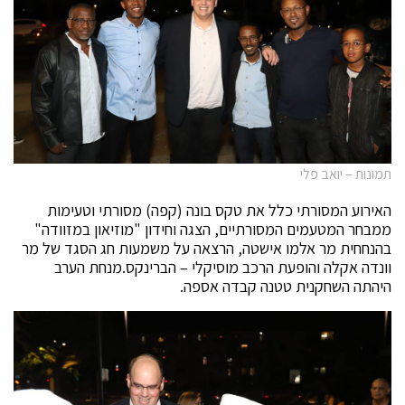
תמונות – יואב פלי
האירוע המסורתי כלל את טקס בונה (קפה) מסורתי וטעימות
ממבחר המטעמים המסורתיים, הצגה וחידון "מוזיאון במזוודה"
בהנחחית מר אלמו אישטה, הרצאה על משמעות חג הסגד של מר
וונדה אקלה והופעת הרכב מוסיקלי – הברינקס.מנחת הערב
היהתה השחקנית טטנה קבדה אספה.