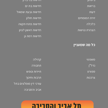
בריאות
חדשות בת ים
דעות
חדשות גבעת שמואל
זירת המומחים
חדשות חולון
כלכלה
חדשות פתח תקווה
הצהרת נגישות
חדשות ראשון לציון
חדשות רמת גן
כל מה שמעניין
משפטי
קהילה
נדל"ן
תחבורה
ספורט
תיירות ונופש
צרכנות
תרבות וחינוך
עורכי דין מומלצים בתל
אביב והסביבה