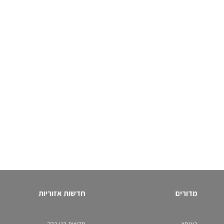
מדורים
חדשות אזוריות
ביטחון
חדשות בני ברק