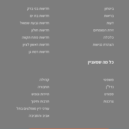
ביטחון
חדשות בני ברק
בריאות
חדשות בת ים
דעות
חדשות גבעת שמואל
זירת המומחים
חדשות חולון
כלכלה
חדשות פתח תקווה
הצהרת נגישות
חדשות ראשון לציון
חדשות רמת גן
כל מה שמעניין
משפטי
קהילה
נדל"ן
תחבורה
ספורט
תיירות ונופש
צרכנות
תרבות וחינוך
עורכי דין מומלצים בתל
אביב והסביבה