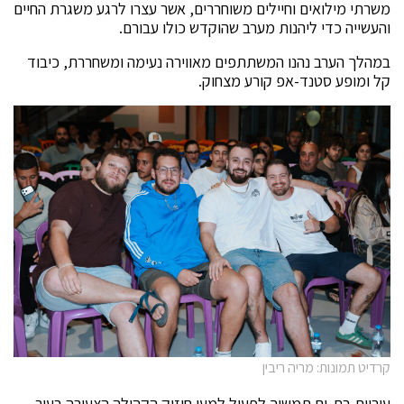
משרתי מילואים וחיילים משוחררים, אשר עצרו לרגע משגרת החיים
והעשייה כדי ליהנות מערב שהוקדש כולו עבורם.
במהלך הערב נהנו המשתתפים מאווירה נעימה ומשחררת, כיבוד
קל ומופע סטנד-אפ קורע מצחוק.
קרדיט תמונות: מריה ריבין
עיריית בת-ים תמשיך לפעול למען חיזוק הקהילה הצעירה בעיר,