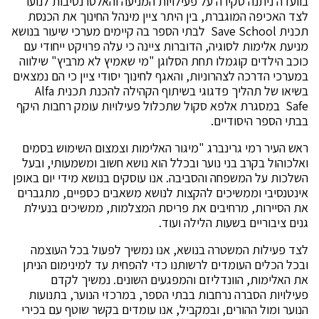
בוועדה ניתנה סקירה על פעילויות המניעה והאלטרנטיבות לנוער
לצד האכיפה המוגברת, בין היתר ציין מינהל החינוך את הכנסת
תכנית Save School לבתי הספר בה קיימים מערכי שיעור בנושא
מניעת אלימות לסוגיה, הדוברות ציינה כי עלה פרויקט ייחודי עם
כוכב הילדים קוגמלו תחת הסלוגן "מי שאמיץ לא מרביץ" שילווה
במערכי הדרכה לצהרוניות, והאגף לחינוך יסודי ציין כי הם נמצאים
בשיאו של תהליך פדגוגי בשיתוף הקהילה להכנת תכנית Alfa
Safe במסגרת אלפא סקול שתכלול פעילויות עומק רחבות היקף
בבתי הספר היסודיים.
ראש העיר רמי גרינברג "מיגור האלימות וצמצום השימוש בסמים
ואלכוהול בקרב בני נוער ובכלל הוא נושא חשוב ומשמעותי, ובעל
השלכות על המשפחה והסביבה. אנו עוסקים בנושא מידי יום באופן
אינטנסיבי וממשיכים להקצות לנושא משאבים כספיים, מתגברים
את הסיירות, מרחיבים את פריסת המצלמות, ממשיכים בנעילת
גנים ציבוריים בשעות הלילה ועוד.
לצד פעילות המשטרה בנושא, אנו נמשיך לפעול בכל העוצמה
ובכל הכלים העומדים לרשותנו כדי להפחית עד למינימום הניתן
את האלימות, הוונדליזם והמפגעים השונים. נמשיך לקדם
פעילויות הסברה נרחבות בבתי הספר, במרכזי הנוער, בתנועות
הנוער ומול ההורים, ובמקביל, אנו עומדים בקשר שוטף עם בכירי