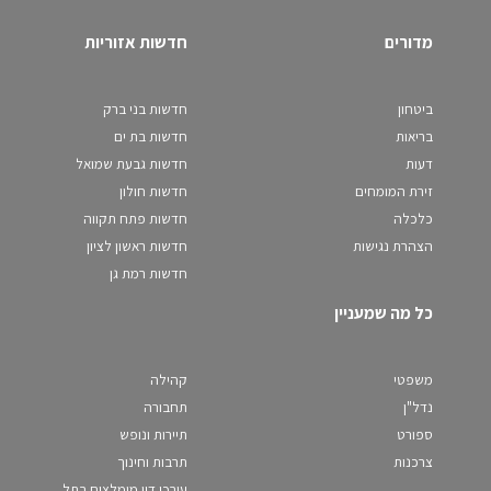
מדורים
חדשות אזוריות
ביטחון
חדשות בני ברק
בריאות
חדשות בת ים
דעות
חדשות גבעת שמואל
זירת המומחים
חדשות חולון
כלכלה
חדשות פתח תקווה
הצהרת נגישות
חדשות ראשון לציון
חדשות רמת גן
כל מה שמעניין
משפטי
קהילה
נדל"ן
תחבורה
ספורט
תיירות ונופש
צרכנות
תרבות וחינוך
עורכי דין מומלצים בתל