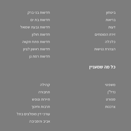
ביטחון
חדשות בני ברק
בריאות
חדשות בת ים
דעות
חדשות גבעת שמואל
זירת המומחים
חדשות חולון
כלכלה
חדשות פתח תקווה
הצהרת נגישות
חדשות ראשון לציון
חדשות רמת גן
כל מה שמעניין
משפטי
קהילה
נדל"ן
תחבורה
ספורט
תיירות ונופש
צרכנות
תרבות וחינוך
עורכי דין מומלצים בתל
אביב והסביבה