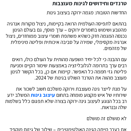
טרנדים וחידושים לגינות מעוצבות
החדשות הטובות: מגמה ירוקה בעיצוב גינות
בהתאם לתפיסה העולמית הרואה בקיימות, ניצול מקורות אנרגיה
מהטבע ושימוש בחומרים ירוקים – ערך מוסף, גם בעולם הגינון
נכנסה המגמה חזק כשהיא משתפת חומרי עיצוב ממוחזרים, ניצול
אנרגיה מקסימלי, שמירה על סביבה איכותית ופליטה מינימלית
של מזהמים.
עם ההבנה כי לכל יחיד השפעה מהותית על העולם כולו, רואים
רבים ערך בתרומה לגלובליזציה באמצעות שימור הקיים ומניעת
פליטת גזי חממה כל האפשר. קיימות אם כן, בכל הקשור לגינון
מעוצב מהווה את הטרנד השולט בגינות של 2024.
על מנת לייצר גינה מעוצבת וירוקה משלכם חשוב לשכור את
שירותיו של איש מקצוע מומחה בתחום
עיצוב גינות
המשלב ידע
רב בכל הנוגע לעיצוב גינה ירוקה בצורה שלא תפגום כלל בשלמות
שלה ובנראות.
לא מושלם זה מושלם
אם בעבר הייתה הגינה האולטימטיבית – שילוב של גיזום מוקפד