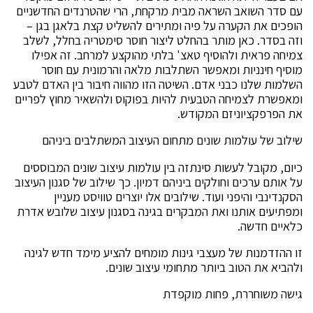
עם סדר השואב השראה מבית מרקחת, הרי שהטרנדים החדשניים
הופכים את הקערה על פיה ומתירים להשליט קצת בלאגן בגן –
וזה בסדר. כאן מותר בהחלט ליצור חוסר סימטריה בחלל, לשלב
צמיחה פראית ולהוסיף טאצ' בלתי מהוקצע למרחב. זה אפילו
מוסיף חינניות ומאפשר השתלבות מלאה והרמונית עם חוסר
השלמות שלנו כבני אדם. השיטה הזו מהווה חיבור בין האדם לטבע
ומאפשרת לצמיחה הטבעית להיות בפוקוס ולהשאיר מחוץ לפריים
את הפרפקציוניזם המקודש.
שילוב של עולמות שונים מתחום העיצוב המשתלבים ביניהם
כיום, מקובל לעשות סינתזה בין עולמות עיצוב שונים המבוססים
על אותם ערכים וחולקים ביניהם דמיון. כך שילוב של סגנון העיצוב
הסקנדינבי והיפני ועוד. שילובים אלו יוצרים טוויסט מעניין
ומפתיעים אותנו ואת המבקרים בגינה בסגנון עיצוב שלובש אדרת
כלאיים חדשה.
זו ההזדמנות של מעצבי גינות מומחים להציע מימד חדש לגינה
ולהביא את הטוב ביותר מתחומי עיצוב שונים.
גישה משוחררת, פחות מוקפדת