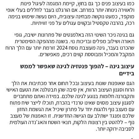
כמו בעיצוב פנים כך גם בחוץ, קיימת המגמה לעיגול פינות
ולאווירה נינוחה יותר במרחב. אם הורגלנו בעבר לחללים בעלי אופי
מוקפד, כמעט נוקשה מבחינה עיצובית, היום נעשה שימוש בנימה
רכה, בהרבה טקסטיל ובקווים עגולים על פני זוויתיות.
גם בגינה ניכר השינוי הזה באלמנטים של פתרונות ישיבה, גופי
תאורה ושילוב מפלים ובריכות נוי. בשונה מההפקה הסימטרית
שהכרנו בעבר, גינה מעוצבת נוסח 2024 זורמת יותר עם הלך הרוח
המקבל והמכיל ומבוססת קווים רכים, מאפשרים.
עיצוב גינה – להפוך פנטזיה לגינה שאפשר לממש
בידיים
הגם שאופנות שונות בעיצוב ובכל תחום אחר מכתיבות את הלך
הרוח וסגנון העיצוב הרווח, אין סיבה שהן תבטלנה את הטעם האישי
ותקבורנה חלומות בנוגע לגינה שלכם. במידה ואתם מתחברים
לסגנון עיצוב מסוים שאינו טרנדי בהכרח, תוכלו לייצר שיח פתוח
עם מעצב נוף ולהגות יחד על פתרון שיכיל את הגשמת החזון
שלכם ומנגד ישתלב עם הגישה החדשנית. זו האמנות של מעצב
נוף – ללהטט בין רצונות הלקוח, תנאי השטח והאג'נדה העולמית
לסביבה ירוקה יותר.