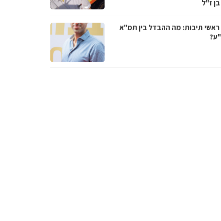
בן ז"ל
ראשי תיבות: מה ההבדל בין תמ"א
ע?