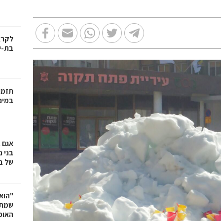
בת-י
תזמו
במינ
אגם 
של ב
"הוא 
שמתנ
האופ