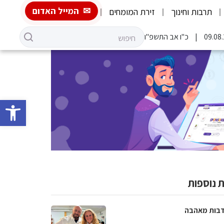
המייל האדום
תרבות וחינוך
זירת המומחים
כ"ו אב התשפ"ו
פתח סרגל 
 נוספות
בות מאהבה