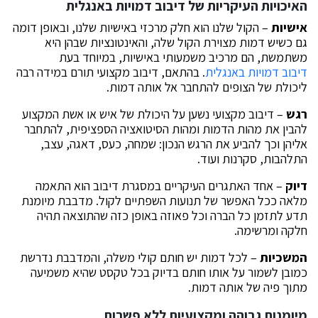
האיכויות העיקריות של דיבוב דמויות באנגלית
אישיות
– הקול שלנו הוא חלק מרכזי באישיות שלנו, ובאופן דומה
גם כשיש דמות מצוירת הקול שלה, והאינטונציות שבהן היא
משתמשת, הם מרכיב משמעותי באישיות, במיוחד בעת
דיבוב דמויות באנגלית
. בהתאם, דיבוב מקצועי תורם במידה רבה
ליכולת של הצופים להתחבר אל אותה דמות.
רגש
– דיבוב מקצועי נשען על היכולת של איש או אשת המקצוע
להבין את מהות הדמות ומהות הסיטואציה הספציפית, להתחבר
אליהן וכך להביע את הרגש הנכון: שמחה, כעס, דאגה, עצב,
התלהבות, סקרנות ועוד.
דיוק
– אחד האתגרים העיקריים במסגרת דיבוב הוא התאמה
מלאה ככל האפשר של תנועות השפתיים לקול. מדבבת מיומנת
תדע לתזמן כל הברה וכל פאוזה באופן כזה שהתוצאה תהיה
חלקה ומרשימה.
המשכיות
– לכל דמות יש חותם קולי משלה, והמדבבת נדרשת
כמובן לשמור על אותו חותם בדיוק בכל טקסט שהיא משמיעה
מתוך פיה של אותה דמות.
מיומנות גבוהה ומקצועיות ללא פשרות