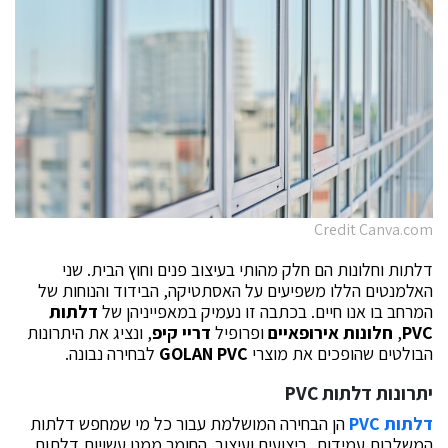
Credit Canva.com
דלתות וחלונות הם חלק מהותי בעיצוב פנים וחוץ הבית. שני
האלמנטים הללו משפיעים על האסתטיקה, הבידוד והנוחות של
המרחב בו אנו חיים. בכתבה זו נעמיק במאפייניהן של
דלתות
PVC
,
חלונות אירופאיים
ופרופיל
דריי קיפ
, ונציג את היתרונות
הבולטים שהופכים את מוצרי
GOLAN PVC
לבחירה נבונה.
יתרונות
דלתות
PVC
דלתות
PVC
הן הבחירה המושלמת עבור כל מי שמחפש דלתות
המשלבות עמידות, ביצועים ועיצוב. החומר ממנו עשויות דלתות