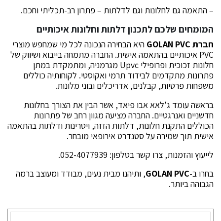
– התאמה גם לחלונות וגם לדלתות – פתרון רב-תכליתי וחכם.
המומחים שלכם לתכנון דלתות וחלונות איכותיים
חברת
GOLAN PVC
היא הבחירה הנכונה לכל מי שמחפש מוצרי
PVC איכותיים בהתאמה אישית. החברה מתמחה בייבוא ושיווק של
חלונות זכוכית ופרופילי Upvc מגרמניה, ומתמקדת במתן
פתרונות מתקדמים לבידוד תרמי ואקוסטי. לקוחותיה כוללים
משפחות פרטיות, קבלנים, אדריכלים ובוני מלונות.
בראשה עומד ג'לאא אבו פיאד, אשר הבין את הצורך בחלונות
חדשניים ואנרגטיים. החברה מציעה מגוון רחב של פתרונות
הכוללים התקנת חלונות, דלתות הזזה, ויטרינות ודלתות בהתאמה
אישית תוך שמירה על סטנדרט אירופאי מובחר.
לייעוץ והזמנות, צרו קשר בטלפון: 052-4077939.
בחרו ב-
GOLAN PVC
, ותיהנו מבית נעים, מבודד ומעוצב ברמה
הגבוהה ביותר.