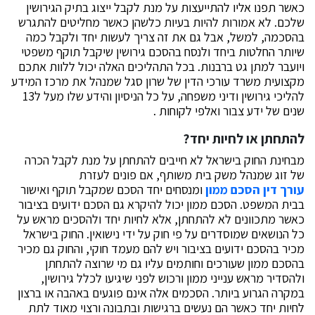
כאשר תפנו אליו להתייעצות על מנת לקבל ייצוג בתיק הגירושין
שלכם. לא אמורות להיות בעיות כלשהן כאשר מחליטים להתגרש
בהסכמה, למשל, אבל גם את זה צריך לעשות יחד ולקבל כמה
שיותר החלטות ביחד ולנסח בהסכם גירושין שיקבל תוקף משפטי
ויועבר למתן גט ברבנות. בכל התהליכים האלה יכול ללוות אתכם
מקצועית משרד עורכי הדין של שרון סגל שמנהל את מרכז המידע
להליכי גירושין ודיני משפחה, על כל הניסיון והידע שלו מעל ל13
שנים של ידע צבור ואלפי לקוחות .
להתחתן או לחיות יחד?
מבחינת החוק בישראל לא חייבים להתחתן על מנת לקבל הכרה
של זוג שמנהל משק בית משותף, אם פונים לעזרת
עורך דין הסכם ממון
ומנסחים יחד הסכם שמקבל תוקף ואישור
בבית המשפט. הסכם ממון יכול להיקרא גם הסכם ידועים בציבור
כאשר מתכוונים לא להתחתן, אלא לחיות יחד ולהסכים מראש על
כל הנושאים שמוסדרים על פי חוק על ידי נישואין. החוק בישראל
מכיר בהסכם ידועים בציבור ויש להם מעמד חוקי, והחוק גם מכיר
בהסכם ממון שעורכים וחותמים עליו גם מי שרוצה להתחתן
ולהסדיר מראש ענייני ממון ורכוש לפני שיגיעו לכלל גירושין,
במקרה הגרוע ביותר. הסכמים אלה אינם פוגעים באהבה או ברצון
לחיות יחד כאשר הם נעשים ברגישות ובתבונה ורצוי מאוד לתת