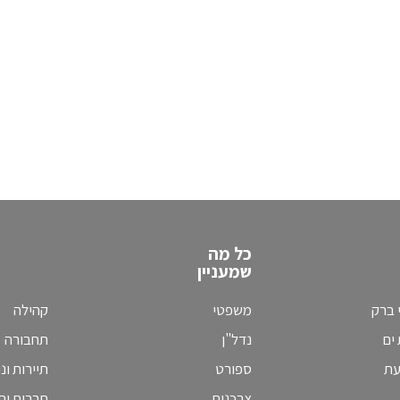
כל מה
שמעניין
 ברק
משפטי
קהילה
ים
נדל"ן
תחבורה
עת
ספורט
תיירות ונ
צרכנות
תרבות וחי