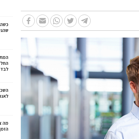
כשהז
שהגי
המתכ
החלט
לבד
השכר
לאנר
מה צר
הזמן