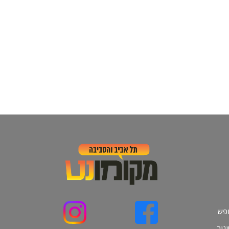
ופש
נוך