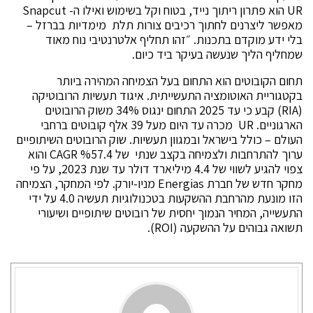
UR הוא פתרון ריתוך נייד, בטוח וקל בשימוש ואילו ה- Snapcut
מאפשר ליצרנים לחתוך רכיבים צורות תלת מימדיות בברזל –
בלי ידע מוקדם בתכנות. ״זהו תחליף אלטרנטיבי נוח מאוד
שמחליף הליך שנעשה בעיקר ביד כיום.
תחום הקובוטים הוא התחום בעל הצמיחה המהירה ביותר
בקטגוריית האוטומציה התעשייתית. איגוד תעשיות הרובוטיקה
(RIA) קבע כי עד 2025 התחום ינגוס 34% משוק הרובוטים
הארגוניים. UR מכרה עד היום מעל 39 אלף קובוטים ברחבי
העולם – כולל בישראל ובמגוון תעשיות. שוק הרובוטים השיתופיים
ערוך להתרחבות ולצמיחה בקצב שנתי של %57.4 CAGR והוא
צפוי להגיע לשווי של 4.4 מיליארד דולר עד שנת 2023, על פי
מחקר חדש של חברת Energias מניו-יורק. לפי המחקר, הצמיחה
הזו מונעת מהרחבת ההשקעות בטכנולוגיות תעשיה 4.0 על ידי
התעשייה, המחיר הנמוך יחסית של רובוטים שיתופיים ושיעורי
תשואה גבוהים על ההשקעה (ROI).