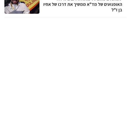
האופנועים של מד"א ממשיך את דרכו של אחיו
בן ז"ל