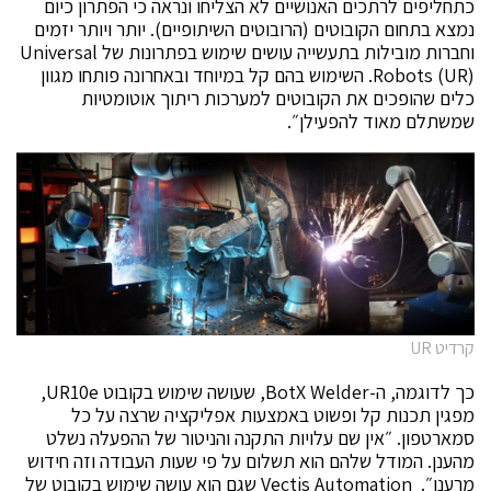
כתחליפים לרתכים האנושיים לא הצליחו ונראה כי הפתרון כיום
נמצא בתחום הקובוטים (הרובוטים השיתופיים). יותר ויותר יזמים
וחברות מובילות בתעשייה עושים שימוש בפתרונות של Universal
Robots (UR). השימוש בהם קל במיוחד ובאחרונה פותחו מגוון
כלים שהופכים את הקובוטים למערכות ריתוך אוטומטיות
שמשתלם מאוד להפעילן״.
קרדיט UR
כך לדוגמה, ה-BotX Welder, שעושה שימוש בקובוט UR10e,
מפגין תכנות קל ופשוט באמצעות אפליקציה שרצה על כל
סמארטפון. ״אין שם עלויות התקנה והניטור של ההפעלה נשלט
מהענן. המודל שלהם הוא תשלום על פי שעות העבודה וזה חידוש
מרענן״. Vectis Automation שגם הוא עושה שימוש בקובוט של