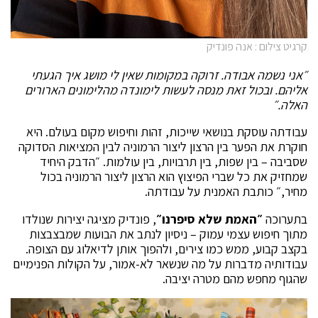
קרגיט צילום : אנה פונדיק
״אני נשמה אבודה. זרוקה במקומות שאין לי מושג איך הגעתי
אליהם. ובכול זאת מנסה לעשות לימונדה מהלימונים הארורים
האלה.״
עבודתה עוסקת בנושאי שייכות, זהות וחיפוש מקום בעולם. היא
חוקרת את הפער בין הרצון ליצור הרמוניה לבין המציאות הסדוקה
שסביבה – בין שפות, בין תרבויות, בין עולמות. ״הדבק היחיד
שמחזיק את כל שברי הפיצוץ הוא הרצון ליצור הרמוניה בכול
מחיר,״ כותבת האמנית על עבודתה.
בתערוכה
״האמת שלא סיפרנו״
, פונדיק מציגה יצירות שנולדו
מתוך חיפוש עצמי עמוק – ניסיון לנתב את הבועות שמבצבצות
בקצב קבוע, ממש כמו צירים, ולהפוך אותן לדיאלוג עם הצופה.
עבודותיה מדברות על מה שנשאר לא-אמור, על הקולות הפנימיים
שהגוף מחפש מהם מטרה יציבה.