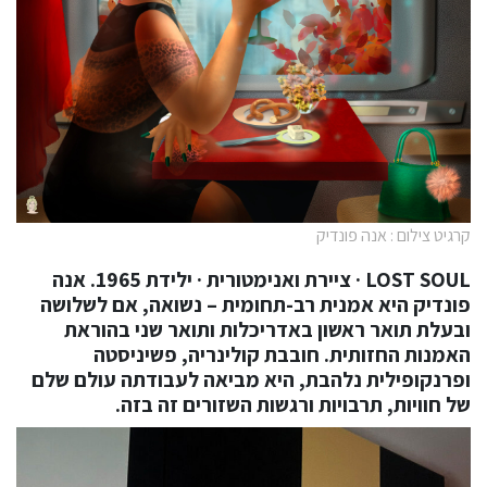
קרגיט צילום : אנה פונדיק
LOST SOUL · ציירת ואנימטורית · ילידת 1965. אנה
פונדיק היא אמנית רב-תחומית – נשואה, אם לשלושה
ובעלת תואר ראשון באדריכלות ותואר שני בהוראת
האמנות החזותית. חובבת קולינריה, פשיניסטה
ופרנקופילית נלהבת, היא מביאה לעבודתה עולם שלם
של חוויות, תרבויות ורגשות השזורים זה בזה.