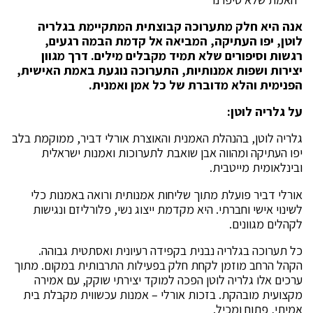
אנה היא חלק מתערוכה קבוצתית המתקיימת בגלריה
לוטן, יפו העתיקה, המביאה אל קדמת הבמה רגעים,
רגשות וסיפורים שלא תמיד מקבלים מילים. דרך מגוון
יצירות ושפות אמנותיות, התערוכה נוגעת באמת האישית,
הפנימית והלא מדוברת של כל אמן ואמנית.
על גלריה לוטן:
גלריה לוטן, בהנהלת האמנית והאוצרת אורלי דביר, ממוקמת בלב
יפו העתיקה ומהווה אבן שואבת לתערוכות ואמנות ישראלית
ובינלאומית מייטבית.
אורלי דביר פועלת מתוך שליחות אמנותית ורואה באמנות כלי
לשינוי אישי וחברתי. היא מקדמת ייצוג נשי, פלורליזם ונגישות
לקהלים מגוונים.
כל תערוכה בגלריה נבנית בקפידה רעיונית ואסתטית גבוהה.
הקהל הרחב מוזמן לקחת חלק בפעילות התרבותית במקום. מתוך
ערכים אלו גלריה לוטן הפכה למוקד יצירתי שוקק, עם אמירה
מקצועית מובהקת. בזכות אורלי – אמנות עכשווית מקבלת בית
אמיתי, פתוח ומכיל.