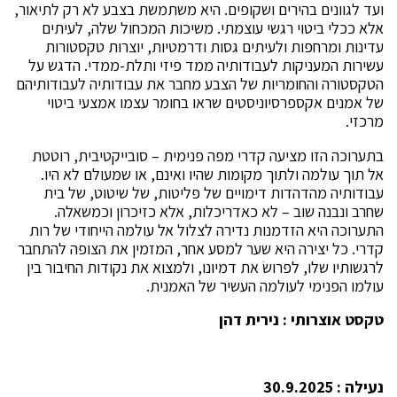
ועד לגוונים בהירים ושקופים. היא משתמשת בצבע לא רק לתיאור,
אלא ככלי ביטוי רגשי עוצמתי. משיכות המכחול שלה, לעיתים
עדינות ומרחפות ולעיתים גסות ודרמטיות, יוצרות טקסטורות
עשירות המעניקות לעבודותיה ממד פיזי ותלת-ממדי. הדגש על
הטקסטורה והחומריות של הצבע מחבר את עבודותיה לעבודותיהם
של אמנים אקספרסיוניסטים שראו בחומר עצמו אמצעי ביטוי
מרכזי.
בתערוכה הזו מציעה קדרי מפה פנימית – סובייקטיבית, רוטטת
אל תוך עולמה ולתוך מקומות שהיו ואינם, או שמעולם לא היו.
עבודותיה מהדהדות דימויים של פליטות, של שיטוט, של בית
שחרב ונבנה שוב – לא כאדריכלות, אלא כזיכרון וכמשאלה.
התערוכה היא הזדמנות נדירה לצלול אל עולמה הייחודי של רות
קדרי. כל יצירה היא שער למסע אחר, המזמין את הצופה להתחבר
לרגשותיו שלו, לפרושׂ את דמיונו, ולמצוא את נקודות החיבור בין
עולמו הפנימי לעולמה העשיר של האמנית.
טקסט אוצרותי : נירית דהן
נעילה : 30.9.2025