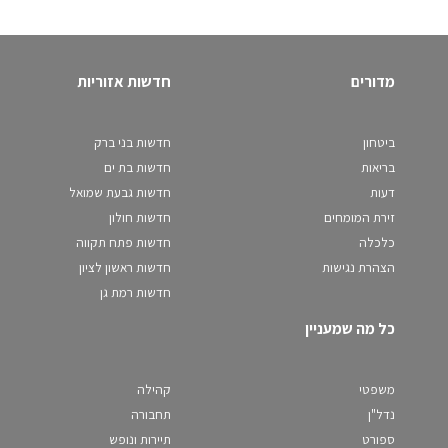
מדורים
חדשות אזוריות
ביטחון
חדשות בני ברק
בריאות
חדשות בת ים
דעות
חדשות גבעת שמואל
זירת המומחים
חדשות חולון
כלכלה
חדשות פתח תקווה
הצהרת נגישות
חדשות ראשון לציון
חדשות רמת גן
כל מה שמעניין
משפטי
קהילה
נדל"ן
תחבורה
ספורט
תיירות ונופש