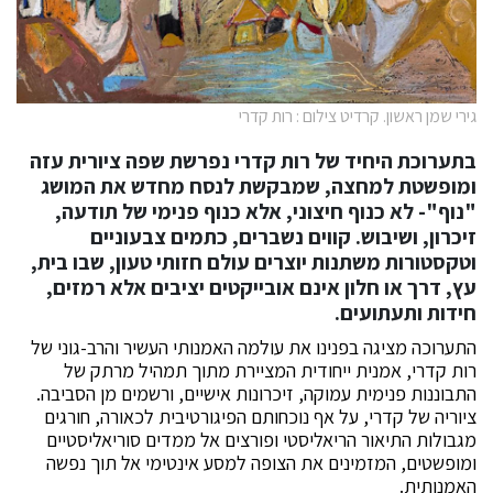
גירי שמן ראשון. קרדיט צילום : רות קדרי
בתערוכת היחיד של רות קדרי נפרשת שפה ציורית עזה
ומופשטת למחצה, שמבקשת לנסח מחדש את המושג
"נוף"- לא כנוף חיצוני, אלא כנוף פנימי של תודעה,
זיכרון, ושיבוש. קווים נשברים, כתמים צבעוניים
וטקסטורות משתנות יוצרים עולם חזותי טעון, שבו בית,
עץ, דרך או חלון אינם אובייקטים יציבים אלא רמזים,
חידות ותעתועים.
התערוכה מציגה בפנינו את עולמה האמנותי העשיר והרב-גוני של
רות קדרי, אמנית ייחודית המציירת מתוך תמהיל מרתק של
התבוננות פנימית עמוקה, זיכרונות אישיים, ורשמים מן הסביבה.
ציוריה של קדרי, על אף נוכחותם הפיגורטיבית לכאורה, חורגים
מגבולות התיאור הריאליסטי ופורצים אל ממדים סוריאליסטיים
ומופשטים, המזמינים את הצופה למסע אינטימי אל תוך נפשה
האמנותית.