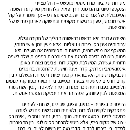
מסורות של ציור מודרניסטי ומופשט – החל מציירי
האקספרסיוניזם הגרמני, דרך פאול קלה וחואן מירו, ועד השפה
הסימבולית של אנה טיכו ויעקב שטיינהרדט – אך שומרת על קול
אישי מובהק, טעון ברגישות מקומית ובתשוקה לארגון מחדש של
המציאות.
היצירה עבורה היא בראש ובראשונה תהליך של חקירה וגילוי.
עבודותיה אינן רק יצירות ויזואליות, אלא מעין יומן אישי חזותי,
המשקף את מחשבותיה, רגשותיה ותפיסותיה את העולם. היא
ניחנת ביכולת נדירה לתרגם את המורכבות הפנימית שלה לשפה
חזותית עשירה, המשלבת טקסטורות, צבעים וצורות באופן
אינטואיטיבי ומרתק. קדרי אינה חוששת להתנסות בחומרים
וטכניקות שונות, היא בוראת קומפוזיציות דינמיות המשלבות בין
קווים זורמים למשטחי צבע דרמטיים, בין דמויות מפורקות לנופים
חלומיים. בעבודותיה ניכר מתח בין סדר לאי-סדר, בין השתקפות
המציאות לבין עיוותה, המהדהד את דינמיקת הנפש האנושית.
הדימויים בציוריה – בתים, עצים, שבילים, שדות- לעיתים
מתפרקים לקווים ולצורות, ולעיתים מתגבשים מחדש לצורה
כמעט־ילדית, כמעט־מיתית. הנוף, בתיו, נתיביו וחפציו, אינם רק
ייצוג של מקום פיזי, אלא ביטוי למרחב פסיכולוגי, בין התפוררות
לסדר, בין זיכרון לבדיה. קדרי נעה בין רישום לציור, בין רמז