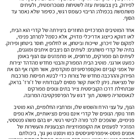
לפירוק, בין צבעוניות עזה לשטיחות מונוכרומטית, ולעיתים
משתמשת בכפולה: הריבוי כעומס רגשי, כסיפור שלא נאמר עד
הסוף.
אחד המוטיבים המרכזיים החוזרים ביצירתה של קדרי הוא הבית,
לאו דווקא כייצוג אדריכלי מדויק, אלא כסמל למרחב פנימי,
למקום של זיכרון, שייכות וביטחון, או לחלופין, חוסר ביטחון ופירוק.
בתיה של קדרי משתנים: לעיתים הם ניצבים איתנים ומוגנים,
לעיתים הם מפורקים, מרחפים, או מתמזגים עם הנוף באופן
כמעט אורגני. מוטיב הבית המפורק והבנוי מחדש מהדהד יצירות
של אמני קוביזם ואקספרסיוניזם מוקדמים, אשר חקרו אף הם את
הפירוק וההרכבה מחדש של צורות כדי לבטא תפיסות מורכבות
של מציאות. ניתן לראות קשר מסוים לעבודותיו של ז'ורז' בראק,
שבתחילת דרכו הקוביסטית צייר בתים ונופים מפורקים
לגאומטריה פשוטה, תוך דגש על הפרספקטיבה המרובה.
הנוף, על עצי הירח והשמש שלו, ומרחביו החלומיים, הוא מוטיב
חוזר נוסף. הנופים של קדרי אינם נופים מציאותיים, אלא נופים
פנימיים, שהופכים לכר פורה לביטוי רגשי. יש בהם משהו פנטסטי,
המזכיר לפעמים את הקומפוזיציות הצבעוניות והעשירות של
אמנים פוסט-אימפרסיוניסטים כמו וינסנט ואן גוך, ביכולתם