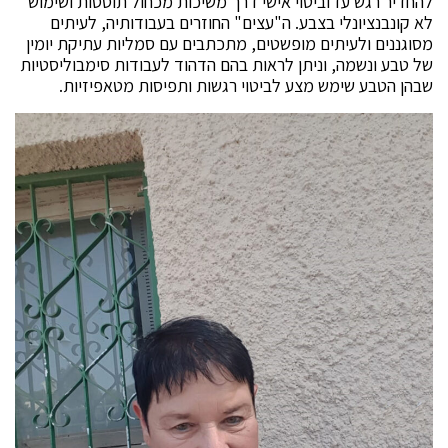
להחדיר רגש עז וביטוי אישי דרך משיכות מכחול תוססות ושימוש
לא קונבנציונלי בצבע. ה"עצים" החוזרים בעבודותיה, לעיתים
מסוגננים ולעיתים מופשטים, מתכתבים עם סמליות עתיקת יומין
של טבע ונשמה, וניתן לראות בהם הדהוד לעבודות סימבוליסטיות
שבהן הטבע שימש מצע לביטוי רגשות ותפיסות מטאפיזיות.