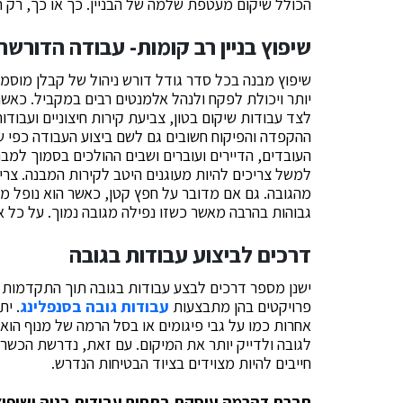
הכולל שיקום מעטפת שלמה של הבניין. כך או כך, רק 
שיפוץ בניין רב קומות- עבודה הדורשת
שיפוץ מבנה בכל סדר גודל דורש ניהול של קבלן מוסמך וב
יותר ויכולת לפקח ולנהל אלמנטים רבים במקביל. כאשר
לצד עבודות שיקום בטון, צביעת קירות חיצוניים ועבוד
ההקפדה והפיקוח חשובים גם לשם ביצוע העבודה כפי ש
העובדים, הדיירים ועוברים ושבים ההולכים בסמוך למב
למשל צריכים להיות מעוגנים היטב לקירות המבנה. צרי
מהגובה. גם אם מדובר על חפץ קטן, כאשר הוא נופל מ
גבוהות בהרבה מאשר כשזו נפילה מגובה נמוך. על כל 
דרכים לביצוע עבודות בגובה
ישנן מספר דרכים לבצע עבודות בגובה תוך התקדמות לאור
פרויקטים בהן מתבצעות
עבודות גובה בסנפלינג
. ית
אחרות כמו על גבי פיגומים או בסל הרמה של מנוף הוא
לגובה ולדייק יותר את המיקום. עם זאת, נדרשת הכשר
חייבים להיות מצוידים בציוד הבטיחות הנדרש.
חברת דהרמה עוסקת בתחום עבודות בניה ושיפוצי