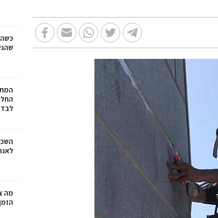
כשהז
שהגי
המתכ
החלט
לבד
השכר
לאנר
מה צר
הזמן