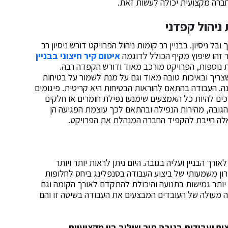
חברה מקצועית יכולה לעשות זאת.
 ניהול קפדני
ל ניסיון. בבניין רב קומות ניהול הפרויקט דורש ניסיון רב
 זהו שיפוץ מקיף הכולל לדוגמה
איטום קיר חיצוני בבניין
ות נוספות, הפרויקט מורכב מאוד ודורש הקפדה רבה.
צריך ובאיכות טובה מאוד וגם על מנת לשמור על בטיחות
נה. העבודה בהתאם להוראות הבטיחות היא קריטית. פיגומים
כים להיות כל האמצעים שימנעו נפילת חומרים או חלקים
הגובה, מהירות הנפילה ובהתאם לכך עוצמת הפגיעה הן
אלה חייבת להקפיד החברה המנהלת את הפרויקט.
ך הבניין ועליה בגובה. היום ניתן לראות יותר ויותר
רון משמעותי של ביצוע העבודה בסנפלינג ביחס לחלופות
 יותר גמישות בתנועה והיכולת להתקדם לאורך הקומה וגם
ה מעולה של העובדים המבצעים את העבודה בשיטה זו והם
ם ועבודות בגובה תוך שילוב בין מקצועיות