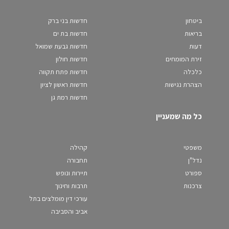
ביטחון
חדשות בני ברק
בריאות
חדשות בת ים
דעות
חדשות גבעת שמואל
זירת המומחים
חדשות חולון
כלכלה
חדשות פתח תקווה
הצהרת נגישות
חדשות ראשון לציון
חדשות רמת גן
כל מה שמעניין
משפטי
קהילה
נדל"ן
תחבורה
ספורט
תיירות ונופש
צרכנות
תרבות וחינוך
עורכי דין מומלצים בתל
אביב והסביבה