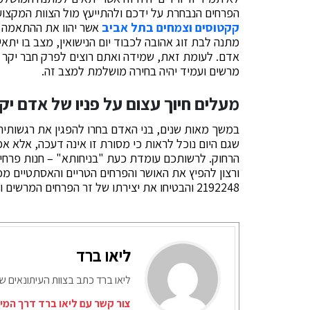
הפרחים הנבחרת על ידכם ולהתייעץ מול הצוות המקצועי 
קקטוסים וצמחים בתל אביב
אשר יהוו את ההתאמה ה
מתנה לבת זוג אהובה לכבוד יום הנישואין, מצב בו יתאי
אדם. לעומת זאת, שמידה ואתם רוצים לפרק חבר יקר 
מרשים ועמיד יהיה בחירה מושלמת למצב זה.
מעלים חיוך עצום על פניו של אדם יק
במשך מאות שנים, בני האדם בחרו להפגין את רגשותי
שגם היום נוכל לראות כי מסורת זו אינה דעכה, אלא אפ
הרחוק. לרשותכם עומדת כעת "בניחותא" – חנות פרחי
2192248 והבטיחו את יצירתו של זר הפרחים המרשים והאיכותי ביותר ושליחתו אל האנשים החשובים לכם ביותר.
ליאו ברד
ליאו ברד כתב בצוות העיתונאים ש
צור קשר עם ליאו ברד דרך המי