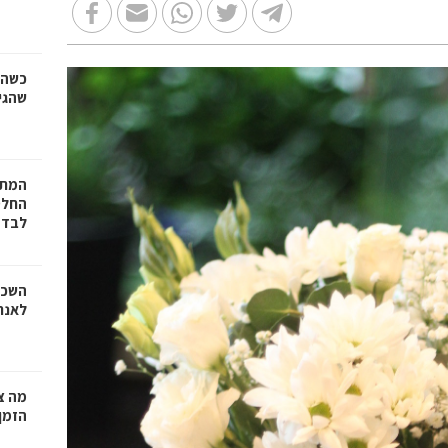
כשהז
שהגי
המתכ
החלט
לבד
השכר
לאנר
מה צר
הזמן