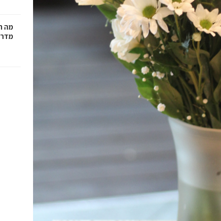
מה ח
מדרי