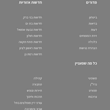
מדורים
חדשות אזוריות
ביטחון
חדשות בני ברק
בריאות
חדשות בת ים
דעות
חדשות גבעת שמואל
זירת המומחים
חדשות חולון
כלכלה
חדשות פתח תקווה
הצהרת נגישות
חדשות ראשון לציון
חדשות רמת גן
כל מה שמעניין
משפטי
קהילה
נדל"ן
תחבורה
ספורט
תיירות ונופש
צרכנות
תרבות וחינוך
עורכי דין מומלצים בתל
אביב והסביבה