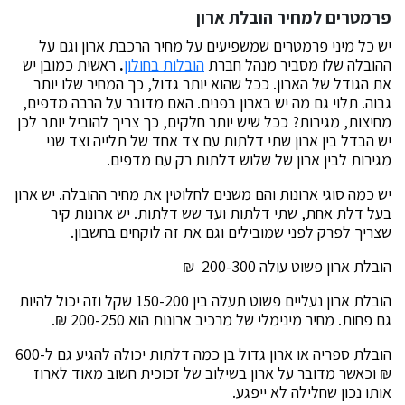
פרמטרים למחיר הובלת ארון
יש כל מיני פרמטרים שמשפיעים על מחיר הרכבת ארון וגם על
ההובלה שלו מסביר מנהל חברת
הובלות בחולון
.
ראשית כמובן יש
את הגודל של הארון. ככל שהוא יותר גדול, כך המחיר שלו יותר
גבוה. תלוי גם מה יש בארון בפנים. האם מדובר על הרבה מדפים,
מחיצות, מגירות? ככל שיש יותר חלקים, כך צריך להוביל יותר לכן
יש הבדל בין ארון שתי דלתות עם צד אחד של תלייה וצד שני
מגירות לבין ארון של שלוש דלתות רק עם מדפים.
יש כמה סוגי ארונות והם משנים לחלוטין את מחיר ההובלה. יש ארון
בעל דלת אחת, שתי דלתות ועד שש דלתות. יש ארונות קיר
שצריך לפרק לפני שמובילים וגם את זה לוקחים בחשבון.
הובלת ארון פשוט עולה 200-300 ₪
הובלת ארון נעליים פשוט תעלה בין 150-200 שקל וזה יכול להיות
גם פחות. מחיר מינימלי של מרכיב ארונות הוא 200-250 ₪.
הובלת ספריה או ארון גדול בן כמה דלתות יכולה להגיע גם ל-600
₪ וכאשר מדובר על ארון בשילוב של זכוכית חשוב מאוד לארוז
אותו נכון שחלילה לא ייפגע.