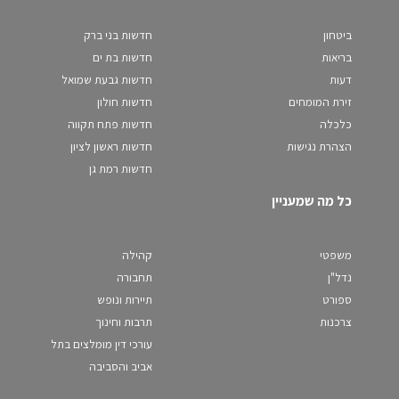
ביטחון
חדשות בני ברק
בריאות
חדשות בת ים
דעות
חדשות גבעת שמואל
זירת המומחים
חדשות חולון
כלכלה
חדשות פתח תקווה
הצהרת נגישות
חדשות ראשון לציון
חדשות רמת גן
כל מה שמעניין
משפטי
קהילה
נדל"ן
תחבורה
ספורט
תיירות ונופש
צרכנות
תרבות וחינוך
עורכי דין מומלצים בתל
אביב והסביבה