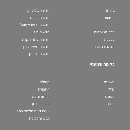
ביטחון
חדשות בני ברק
בריאות
חדשות בת ים
דעות
חדשות גבעת שמואל
זירת המומחים
חדשות חולון
כלכלה
חדשות פתח תקווה
הצהרת נגישות
חדשות ראשון לציון
חדשות רמת גן
כל מה שמעניין
משפטי
קהילה
נדל"ן
תחבורה
ספורט
תיירות ונופש
צרכנות
תרבות וחינוך
עורכי דין מומלצים בתל
אביב והסביבה