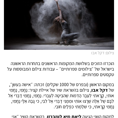
צילום: דקל אבו
הוכרזו הזוכים בשלושת המקומות הראשונים בתחרות הראשונה
בישראל של ״צילומים ספרותיים״ – עבודות צילום המבוססות על
טקסטים ספרותיים.
במקום הראשון (ובפרס של 1000 שקלים) זכתה: ״אישה בעשן״,
של
דקל אבו
, צילום בהשראת שיר של איילת קציר: נַחֲמִי, נַחֲמִי
אוֹתִי, קָרָאתִי לְעֵבֶר הַדְּמוּת שֶׁהִבִּיטָה לְעֶבְרי. נַחֲמִי, נַחֲמִי דַּבְּרִי אֶל
לִבָּם שֶׁל אֵלֶּה שֶׁרָצוּ אוֹתִי וּמִמֶּנִּי דַּבְּרִי אֶל לִבִּי, כי גָּבַהּ אֵלַי נַחֲמִי,
נַחֲמִי קָרָאתִי, כִּי שִׁלַּמְתִּי כִּפְלַיִם חוֹבִי.
למקום השני הגיעה
ליאת מיא לומברזו
, בהשראת השיר ״אני