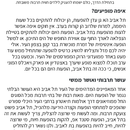
בתחילת הדרך, כולם ישמחו להעניק לילדים חווית תרבות משובחת.
איפה מופיעים?
תל אביב הא גן עדן להופעות, הן יכולות להתקיים בכל שעות
היממה, למרות שלרוב הן קורות בערב. אין חוקים איפה אפשר
להנות מהופעות בתל אביב. הופעות היום יכולות להתקיים בטיילת
הנפלאה לאורך החוף עם אווירת החופש של הים התיכון. או למשל
הופעה אינטימית של זמרת מוכשרת בבר קטן בצפון העיר. אולי
יהיה לכם מזל ותצליחו להשיג כרטיס להופעה שתתחיל ממש עוד
מעט באחד ממועדוני הרוק המפורסמים של העיר. וכמעט בכל
ערב תוכלו למצוא מופע שיערך באצטדיון או פארק ויאכלס המוני
אנשים, כי ככה זה בתל אביב, הופעות היום הם בכל יום.
עושר תרבותי ואושר ממשי
אחד המאפיינים המדהימים של העיר תל אביב היא העושר הבלתי
נגמר של הופעות היום. מאות רבות של בתי תרבות מכל הסוגים
החל ממוזיאונים דרך אולמות תיאטרון ברחבי העיר היכלי ספורט
שהופכים למתחמי הופעות וקצרה היריעה מלהכיל, תל אביב פשוט
צועקת תרבות. ומה לעשות מי שרוצה להצליח, צריך לעשות את זה
בתל אביב, הופעות סטנד אפ, להקות בהופעות חיות, מי שרוצה
להיות, חייב להיות בהופעות בת לאביב. ולנו נשאר רק להחליט