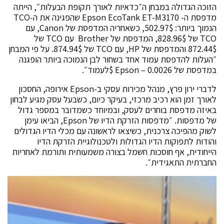
הזוכה הגדולה במבחן ה״כדאיות לאורך תקופת הבעלות״, הייתה
מדפסת ה- Epson EcoTank ET-M3170 שהפגינה את ה-TCO
הנמוך ביותר: 502.97$, כשאחריה המדפסת של Canon, עם
TCO של 828.96$, המדפסת של Brother עם TCO של
872.44$ והמדפסת של HP, עם TCO של 874.94$. על פי המבחן
״העלות להדפסת עמוד אחד בשחור לבן הנמוכה ביותר הופגנה
במדפסת של Epson – 0.0026 $לעמוד״.
לדברי ירון פרץ, מנהל מכירות עסקי ב-Epson אירופה, החסכון
לאורך זמן הוא רכיב מרכזי, בעיקר כיום, כשבעל עסק מגיע לבחון
באיזה מדפסת בוחרים לעסק, ובמיוחד כשמדובר במספר גדול
של מדפסות. ״מדפסות הזרקת הדיו של Epson, הביאו עימן
לשוק מהפיכה צרכנית, כשיצאו לראשונה עם מכלי הדיו הגדולים
והודות לתפוקות הדיו הגדולות ולטכנולוגיית הזרקת הדיו
הייחודית, אף חוסכות חשמל בצורה משמעותית ותורמת לאחריות
החברתית התאגידית״.