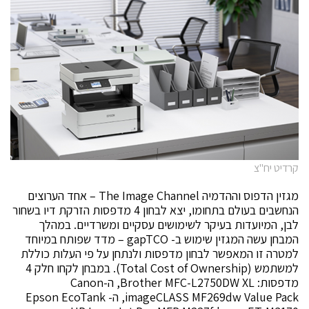
קרדיט יח"צ
מגזין הדפוס וההדמיה The Image Channel – אחד הערוצים
הנחשבים בעולם בתחומו, יצא לבחון 4 מדפסות הזרקת דיו בשחור
לבן, המיועדות בעיקר לשימושים עסקיים ומשרדיים. במהלך
המבחן עשה המגזין שימוש ב- gapTCO – מדד שפותח במיוחד
למטרה זו המאפשר לבחון מדפסות ולנתחן על פי העלות כוללת
למשתמש (Total Cost of Ownership). במבחן לקחו חלק 4
מדפסות: Brother MFC-L2750DW XL, ה-Canon
imageCLASS MF269dw Value Pack, ה- Epson EcoTank