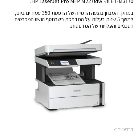
ET-M3170 וה- HP LaserJet Pro MFP M227fdw.
במהלך המבחן בוצעה הדמייה של הדפסת 350 עמודים ביום,
למשך 5 שנות בעלות על המדפסת כשבנוסף הושוו המפרטים
הטכניים והעלויות של המדפסות.
קרדיט יח"צ