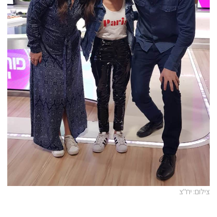
צילום: יח"צ